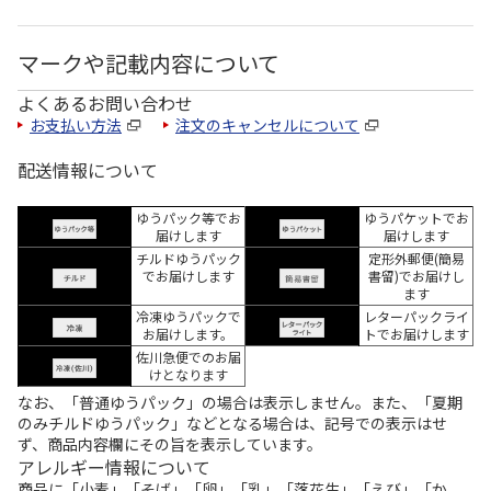
マークや記載内容について
よくあるお問い合わせ
お支払い方法
注文のキャンセルについて
配送情報について
ゆうパック等でお
ゆうパケットでお
届けします
届けします
チルドゆうパック
定形外郵便(簡易
でお届けします
書留)でお届けし
ます
冷凍ゆうパックで
レターパックライ
お届けします。
トでお届けします
佐川急便でのお届
けとなります
なお、「普通ゆうパック」の場合は表示しません。また、「夏期
のみチルドゆうパック」などとなる場合は、記号での表示はせ
ず、商品内容欄にその旨を表示しています。
アレルギー情報について
商品に「小麦」「そば」「卵」「乳」「落花生」「えび」「か