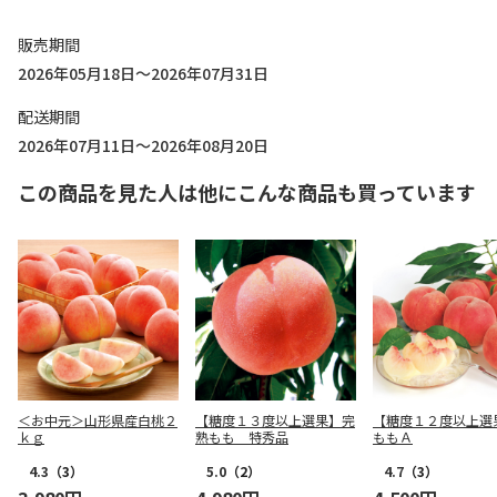
販売期間
2026年05月18日～2026年07月31日
配送期間
2026年07月11日～2026年08月20日
この商品を見た人は他にこんな商品も買っています
＜お中元＞山形県産白桃２
【糖度１３度以上選果】完
【糖度１２度以上
ｋｇ
熟もも 特秀品
ももＡ
4.3
（3）
5.0
（2）
4.7
（3）