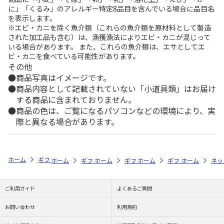
に」「くるみ」のアレルギー特定8品目を含んでいる場合に品目名
を表示します。
※エビ・カニを除く魚介類（これらの魚介類を原材料として製造
された加工品も含む）は、漁獲漁法によりエビ・カニが混じって
いる場合があります。 また、これらの魚介類は、エサとしてエ
ビ・カニを食べている可能性があります。
その他
商品写真はイメージです。
商品内容として記載されていない「小道具類」はお届け
する商品に含まれておりません。
商品の色は、ご覧になるパソコンなどの環境により、実
際と異なる場合があります。
ホーム
ギフトストア
お中元・夏ギフト特集 2026
お菓子・スイーツ
ホーム
ギフトストア
ホーム
ギフトストア
お中元・夏ギフト特集 2026
ホーム
ギフトストア
お中元・夏ギフト特集
ホーム
ネッ
お
お
ご利用ガイド
よくあるご質問
お問い合わせ
利用規約