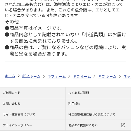
された加工品も含む）は、漁獲漁法によりエビ・カニが混じって
いる場合があります。 また、これらの魚介類は、エサとしてエ
ビ・カニを食べている可能性があります。
その他
商品写真はイメージです。
商品内容として記載されていない「小道具類」はお届け
する商品に含まれておりません。
商品の色は、ご覧になるパソコンなどの環境により、実
際と異なる場合があります。
ホーム
ギフトストア
お中元・夏ギフト特集 2026
ハム・お肉
＜
ホーム
ギフトストア
ホーム
ギフトストア
お中元・夏ギフト特集 2026
ホーム
ギフトストア
お中元・夏ギフト特集
ホーム
ネッ
お
ハ
ご利用ガイド
よくあるご質問
お問い合わせ
利用規約
サイト運営会社について
特定商取引法に基づく表記について
プライバシーポリシー
商品のご提案はこちら