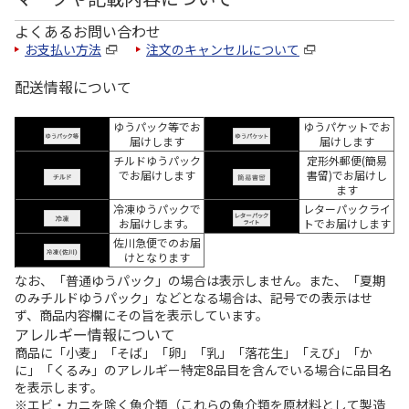
よくあるお問い合わせ
お支払い方法
注文のキャンセルについて
配送情報について
ゆうパック等でお
ゆうパケットでお
届けします
届けします
チルドゆうパック
定形外郵便(簡易
でお届けします
書留)でお届けし
ます
冷凍ゆうパックで
レターパックライ
お届けします。
トでお届けします
佐川急便でのお届
けとなります
なお、「普通ゆうパック」の場合は表示しません。また、「夏期
のみチルドゆうパック」などとなる場合は、記号での表示はせ
ず、商品内容欄にその旨を表示しています。
アレルギー情報について
商品に「小麦」「そば」「卵」「乳」「落花生」「えび」「か
に」「くるみ」のアレルギー特定8品目を含んでいる場合に品目名
を表示します。
※エビ・カニを除く魚介類（これらの魚介類を原材料として製造