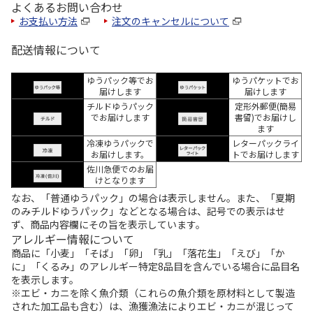
よくあるお問い合わせ
お支払い方法
注文のキャンセルについて
配送情報について
ゆうパック等でお
ゆうパケットでお
届けします
届けします
チルドゆうパック
定形外郵便(簡易
でお届けします
書留)でお届けし
ます
冷凍ゆうパックで
レターパックライ
お届けします。
トでお届けします
佐川急便でのお届
けとなります
なお、「普通ゆうパック」の場合は表示しません。また、「夏期
のみチルドゆうパック」などとなる場合は、記号での表示はせ
ず、商品内容欄にその旨を表示しています。
アレルギー情報について
商品に「小麦」「そば」「卵」「乳」「落花生」「えび」「か
に」「くるみ」のアレルギー特定8品目を含んでいる場合に品目名
を表示します。
※エビ・カニを除く魚介類（これらの魚介類を原材料として製造
された加工品も含む）は、漁獲漁法によりエビ・カニが混じって