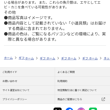
いる場合があります。 また、これらの魚介類は、エサとしてエ
ビ・カニを食べている可能性があります。
その他
商品写真はイメージです。
商品内容として記載されていない「小道具類」はお届け
する商品に含まれておりません。
商品の色は、ご覧になるパソコンなどの環境により、実
際と異なる場合があります。
ホーム
ギフトストア
お中元・夏ギフト特集 2026
ハム・お肉
＜
ホーム
ギフトストア
ホーム
ギフトストア
お中元・夏ギフト特集 2026
ホーム
ギフトストア
お中元・夏ギフト特集
ホーム
ネッ
お
ハ
ご利用ガイド
よくあるご質問
お問い合わせ
利用規約
サイト運営会社について
特定商取引法に基づく表記について
プライバシーポリシー
商品のご提案はこちら