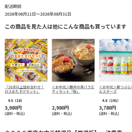
配送期間
2026年06月11日～2026年08月31日
この商品を見た人は他にこんな商品も買っています
「20点以上詰め合わせ！
＜お中元＞豚丼の具バラエ
＜お中元＞新つぶら
ロスおたすけセット」
ティセット「桜」
ルスターズ
4.0
（18）
4.8
（191）
3,980円
2,980円
3,780円
(送料・税込)
(送料・税込)
(送料・税込)