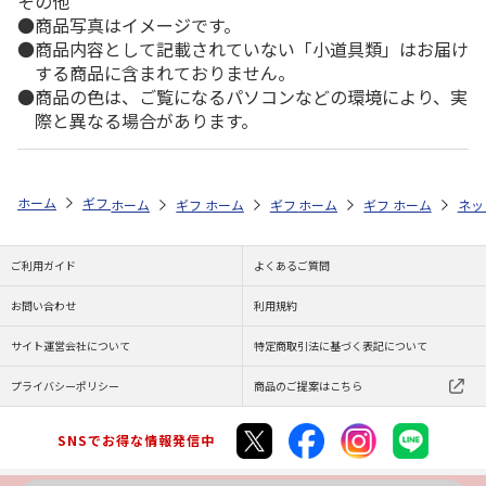
その他
商品写真はイメージです。
商品内容として記載されていない「小道具類」はお届け
する商品に含まれておりません。
商品の色は、ご覧になるパソコンなどの環境により、実
際と異なる場合があります。
ホーム
ギフトストア
お中元・夏ギフト特集 2026
そうめん・麺類
ホーム
ギフトストア
ホーム
ギフトストア
お中元・夏ギフト特集 2026
ホーム
ギフトストア
お中元・夏ギフト特集
ホーム
ネッ
お
そ
ご利用ガイド
よくあるご質問
お問い合わせ
利用規約
サイト運営会社について
特定商取引法に基づく表記について
プライバシーポリシー
商品のご提案はこちら
SNSでお得な情報発信中