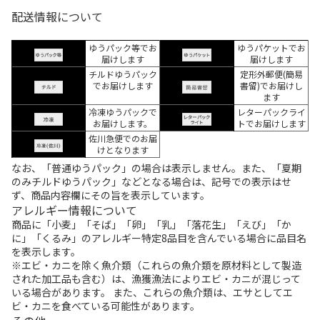
配送情報について
ゆうパック等でお
ゆうパケットでお
届けします
届けします
チルドゆうパック
定形外郵便(簡易
でお届けします
書留)でお届けし
ます
冷凍ゆうパックで
レターパックライ
お届けします。
トでお届けします
佐川急便でのお届
けとなります
なお、「普通ゆうパック」の場合は表示しません。また、「夏期
のみチルドゆうパック」などとなる場合は、記号での表示はせ
ず、商品内容欄にその旨を表示しています。
アレルギー情報について
商品に「小麦」「そば」「卵」「乳」「落花生」「えび」「か
に」「くるみ」のアレルギー特定8品目を含んでいる場合に品目名
を表示します。
※エビ・カニを除く魚介類（これらの魚介類を原材料として製造
された加工品も含む）は、漁獲漁法によりエビ・カニが混じって
いる場合があります。 また、これらの魚介類は、エサとしてエ
ビ・カニを食べている可能性があります。