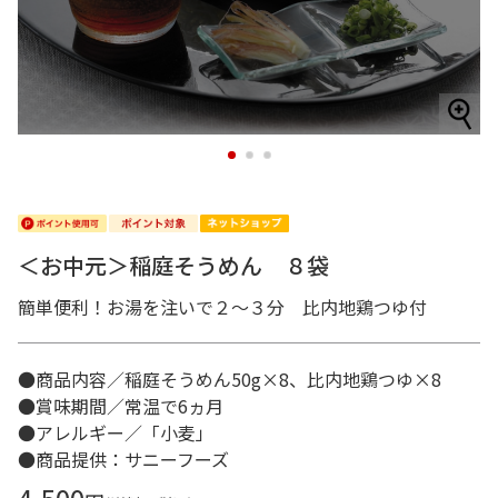
1
2
3
＜お中元＞稲庭そうめん ８袋
簡単便利！お湯を注いで２～３分 比内地鶏つゆ付
●商品内容／稲庭そうめん50g×8、比内地鶏つゆ×8
●賞味期間／常温で6ヵ月
●アレルギー／「小麦」
●商品提供：サニーフーズ