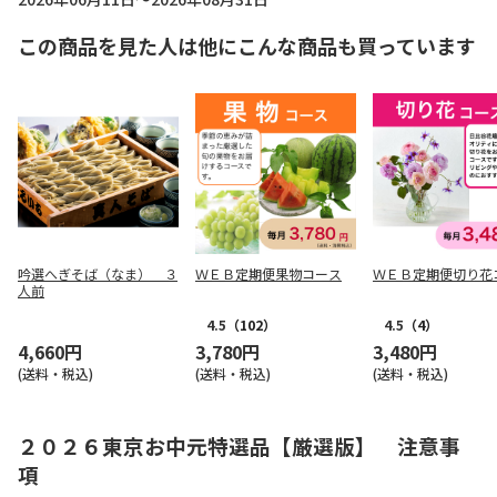
この商品を見た人は他にこんな商品も買っています
吟選へぎそば（なま） ３
ＷＥＢ定期便果物コース
ＷＥＢ定期便切り花
人前
4.5
（102）
4.5
（4）
4,660円
3,780円
3,480円
(送料・税込)
(送料・税込)
(送料・税込)
２０２６東京お中元特選品【厳選版】 注意事
項