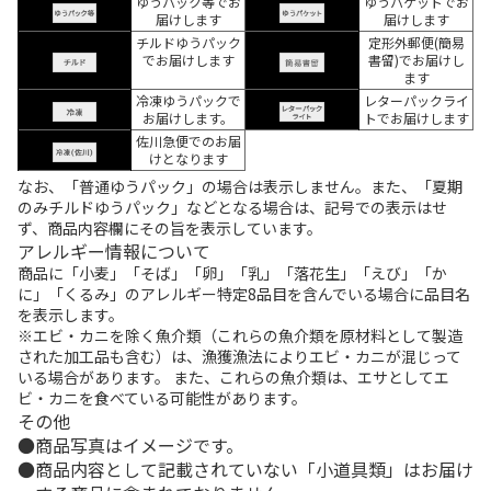
ゆうパック等でお
ゆうパケットでお
届けします
届けします
チルドゆうパック
定形外郵便(簡易
でお届けします
書留)でお届けし
ます
冷凍ゆうパックで
レターパックライ
お届けします。
トでお届けします
佐川急便でのお届
けとなります
なお、「普通ゆうパック」の場合は表示しません。また、「夏期
のみチルドゆうパック」などとなる場合は、記号での表示はせ
ず、商品内容欄にその旨を表示しています。
アレルギー情報について
商品に「小麦」「そば」「卵」「乳」「落花生」「えび」「か
に」「くるみ」のアレルギー特定8品目を含んでいる場合に品目名
を表示します。
※エビ・カニを除く魚介類（これらの魚介類を原材料として製造
された加工品も含む）は、漁獲漁法によりエビ・カニが混じって
いる場合があります。 また、これらの魚介類は、エサとしてエ
ビ・カニを食べている可能性があります。
その他
商品写真はイメージです。
商品内容として記載されていない「小道具類」はお届け