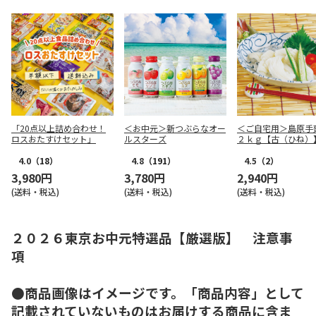
「20点以上詰め合わせ！
＜お中元＞新つぶらなオー
＜ご自宅用＞島原手
ロスおたすけセット」
ルスターズ
２ｋｇ【古（ひね）
4.0
（18）
4.8
（191）
4.5
（2）
3,980円
3,780円
2,940円
(送料・税込)
(送料・税込)
(送料・税込)
２０２６東京お中元特選品【厳選版】 注意事
項
●商品画像はイメージです。「商品内容」として
記載されていないものはお届けする商品に含ま