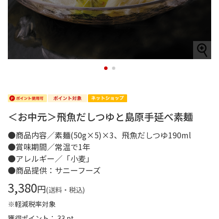
1
2
＜お中元＞飛魚だしつゆと島原手延べ素麺
●商品内容／素麺(50g×5)×3、飛魚だしつゆ190ml
●賞味期間／常温で1年
●アレルギー／「小麦」
●商品提供：サニーフーズ
3,380
円
(送料・税込)
※軽減税率対象
獲得ポイント： 33 pt