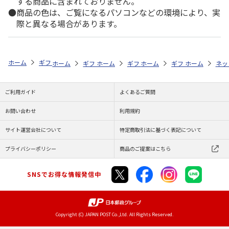
する商品に含まれておりません。
商品の色は、ご覧になるパソコンなどの環境により、実
際と異なる場合があります。
ホーム
ギフトストア
お中元・夏ギフト特集 2026
そうめん・麺類
ホーム
ギフトストア
ホーム
ギフトストア
お中元・夏ギフト特集 2026
ホーム
ギフトストア
お中元・夏ギフト特集
ホーム
ネッ
お
そ
ご利用ガイド
よくあるご質問
お問い合わせ
利用規約
サイト運営会社について
特定商取引法に基づく表記について
プライバシーポリシー
商品のご提案はこちら
SNSでお得な情報発信中
Copyright (C) JAPAN POST Co.,Ltd. All Rights Reserved.