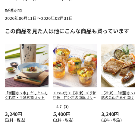
配送期間
2026年06月11日～2026年08月31日
この商品を見た人は他にこんな商品も買っています
「祇園さゝ木」だしと牛し
＜お中元＞【冷凍】＜季節
【冷凍】「祇園さゝ
ぐれ煮・手延素麺セット
料理 門＞京の涼風ゼリー
豚の金山寺みそ漬け
寄せ
4.7
（3）
3,240円
5,400円
3,240円
(送料・税込)
(送料・税込)
(送料・税込)