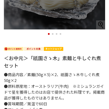
1
2
3
4
＜お中元＞「祇園さゝ木」素麺と牛しぐれ煮
セット
●商品内容／素麺(50g×5)×2、祇園さゝ木牛しぐれ煮
50g×2
●原料原産地：オーストラリア(牛肉) ※ミシュランガイ
ドで星を獲得したのはお店で提供された料理です。掲載商
品が獲得したものではありません。
●賞味期間／常温で60日