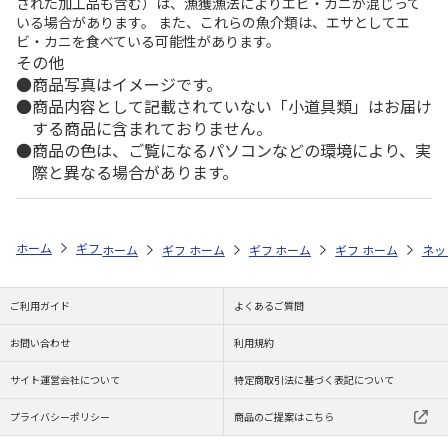
された加工品も含む）は、漁獲漁法によりエビ・カニが混じって
いる場合があります。 また、これらの魚介類は、エサとしてエ
ビ・カニを食べている可能性があります。
その他
商品写真はイメージです。
商品内容として記載されていない「小道具類」はお届け
する商品に含まれておりません。
商品の色は、ご覧になるパソコンなどの環境により、実
際と異なる場合があります。
ホーム
ギフトストア
お中元・夏ギフト特集 2026
そうめん・麺類
ホーム
ギフトストア
ホーム
ギフトストア
お中元・夏ギフト特集 2026
ホーム
ギフトストア
お中元・夏ギフト特集
ホーム
ネッ
お
そ
ご利用ガイド
よくあるご質問
お問い合わせ
利用規約
サイト運営会社について
特定商取引法に基づく表記について
プライバシーポリシー
商品のご提案はこちら