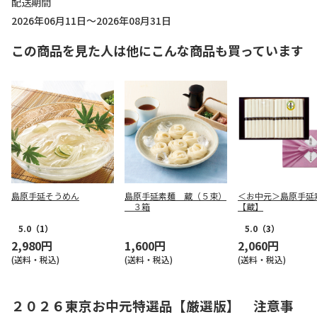
配送期間
2026年06月11日～2026年08月31日
この商品を見た人は他にこんな商品も買っています
島原手延そうめん
島原手延素麺 蔵（５束）
＜お中元＞島原手延
３箱
【蔵】
5.0
（1）
5.0
（3）
2,980円
1,600円
2,060円
(送料・税込)
(送料・税込)
(送料・税込)
２０２６東京お中元特選品【厳選版】 注意事