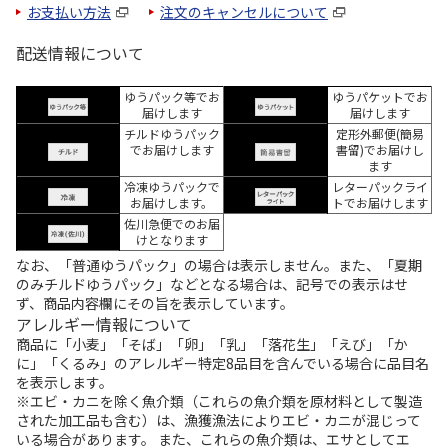
お支払い方法
注文のキャンセルについて
配送情報について
ゆうパック等でお
ゆうパケットでお
届けします
届けします
チルドゆうパック
定形外郵便(簡易
でお届けします
書留)でお届けし
ます
冷凍ゆうパックで
レターパックライ
お届けします。
トでお届けします
佐川急便でのお届
けとなります
なお、「普通ゆうパック」の場合は表示しません。また、「夏期
のみチルドゆうパック」などとなる場合は、記号での表示はせ
ず、商品内容欄にその旨を表示しています。
アレルギー情報について
商品に「小麦」「そば」「卵」「乳」「落花生」「えび」「か
に」「くるみ」のアレルギー特定8品目を含んでいる場合に品目名
を表示します。
※エビ・カニを除く魚介類（これらの魚介類を原材料として製造
された加工品も含む）は、漁獲漁法によりエビ・カニが混じって
いる場合があります。 また、これらの魚介類は、エサとしてエ