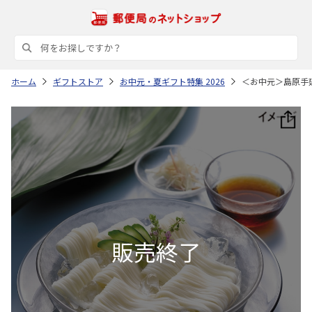
ホーム
ギフトストア
お中元・夏ギフト特集 2026
＜お中元＞島原手