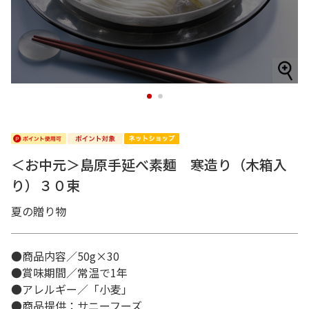
1
2
＜お中元＞島原手延べ素麺 寒造り（木箱入
り）３０束
夏の贈り物
●商品内容／50g×30
●賞味期間／常温で1年
●アレルギー／「小麦」
●商品提供：サニーフーズ