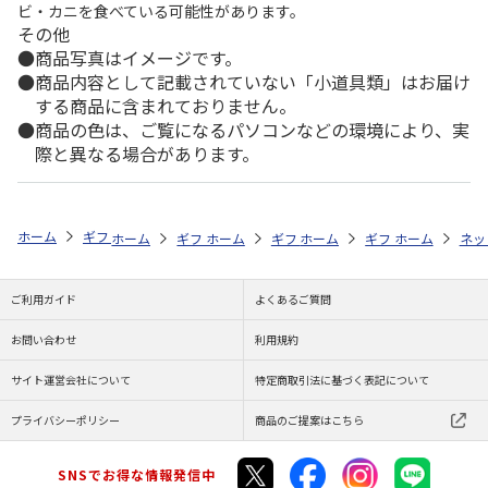
ビ・カニを食べている可能性があります。
その他
商品写真はイメージです。
商品内容として記載されていない「小道具類」はお届け
する商品に含まれておりません。
商品の色は、ご覧になるパソコンなどの環境により、実
際と異なる場合があります。
ホーム
ギフトストア
お中元・夏ギフト特集 2026
そうめん・麺類
ホーム
ギフトストア
ホーム
ギフトストア
お中元・夏ギフト特集 2026
ホーム
ギフトストア
お中元・夏ギフト特集
ホーム
ネッ
お
そ
ご利用ガイド
よくあるご質問
お問い合わせ
利用規約
サイト運営会社について
特定商取引法に基づく表記について
プライバシーポリシー
商品のご提案はこちら
SNSでお得な情報発信中