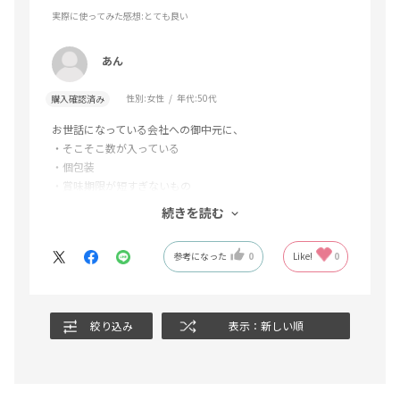
実際に使ってみた感想
:とても良い
あん
性別:
女性
年代:
50代
購入確認済み
お世話になっている会社への御中元に、
・そこそこ数が入っている
・個包装
・賞味期限が短すぎないもの
・クールNG
続きを読む
・ちょっと品のあるお菓子
という条件で探して選びました。
参考になった
0
Like!
0
先方に喜んでいただけますように。
絞り込み
表示：新しい順