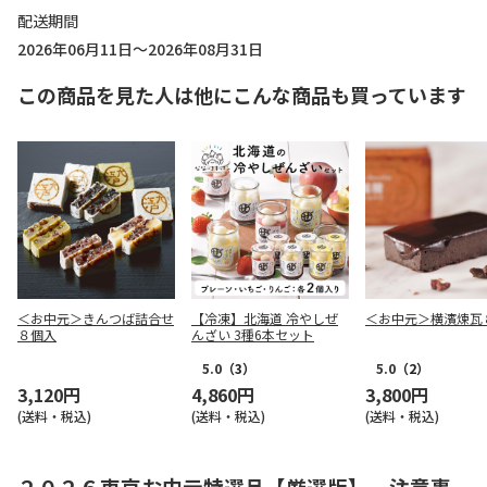
配送期間
2026年06月11日～2026年08月31日
この商品を見た人は他にこんな商品も買っています
＜お中元＞きんつば詰合せ
【冷凍】北海道 冷やしぜ
＜お中元＞横濱煉瓦
８個入
んざい 3種6本セット
5.0
（3）
5.0
（2）
3,120円
4,860円
3,800円
(送料・税込)
(送料・税込)
(送料・税込)
２０２６東京お中元特選品【厳選版】 注意事