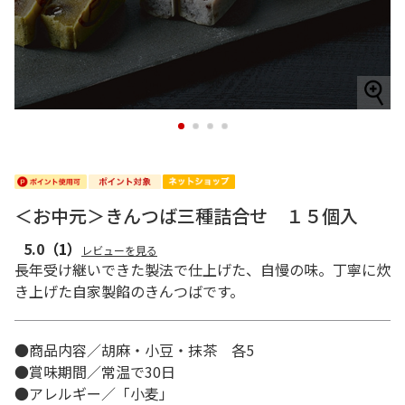
1
2
3
4
＜お中元＞きんつば三種詰合せ １５個入
5.0
（1）
レビューを見る
長年受け継いできた製法で仕上げた、自慢の味。丁寧に炊
き上げた自家製餡のきんつばです。
●商品内容／胡麻・小豆・抹茶 各5
●賞味期間／常温で30日
●アレルギー／「小麦」