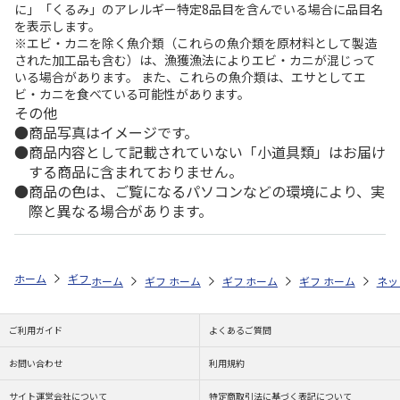
に」「くるみ」のアレルギー特定8品目を含んでいる場合に品目名
を表示します。
※エビ・カニを除く魚介類（これらの魚介類を原材料として製造
された加工品も含む）は、漁獲漁法によりエビ・カニが混じって
いる場合があります。 また、これらの魚介類は、エサとしてエ
ビ・カニを食べている可能性があります。
その他
商品写真はイメージです。
商品内容として記載されていない「小道具類」はお届け
する商品に含まれておりません。
商品の色は、ご覧になるパソコンなどの環境により、実
際と異なる場合があります。
ホーム
ギフトストア
お中元・夏ギフト特集 2026
お菓子・スイーツ
ホーム
ギフトストア
ホーム
ギフトストア
お中元・夏ギフト特集 2026
ホーム
ギフトストア
お中元・夏ギフト特集
ホーム
ネッ
お
お
ご利用ガイド
よくあるご質問
お問い合わせ
利用規約
サイト運営会社について
特定商取引法に基づく表記について