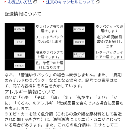
お支払い方法
注文のキャンセルについて
配送情報について
ゆうパック等でお
ゆうパケットでお
届けします
届けします
チルドゆうパック
定形外郵便(簡易
でお届けします
書留)でお届けし
ます
冷凍ゆうパックで
レターパックライ
お届けします。
トでお届けします
佐川急便でのお届
けとなります
なお、「普通ゆうパック」の場合は表示しません。また、「夏期
のみチルドゆうパック」などとなる場合は、記号での表示はせ
ず、商品内容欄にその旨を表示しています。
アレルギー情報について
商品に「小麦」「そば」「卵」「乳」「落花生」「えび」「か
に」「くるみ」のアレルギー特定8品目を含んでいる場合に品目名
を表示します。
※エビ・カニを除く魚介類（これらの魚介類を原材料として製造
された加工品も含む）は、漁獲漁法によりエビ・カニが混じって
いる場合があります。 また、これらの魚介類は、エサとしてエ