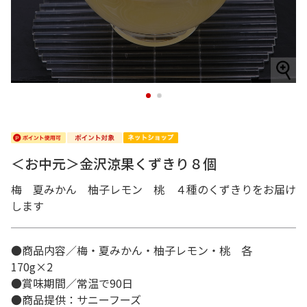
1
2
＜お中元＞金沢涼果くずきり８個
梅 夏みかん 柚子レモン 桃 ４種のくずきりをお届け
します
●商品内容／梅・夏みかん・柚子レモン・桃 各
170g×2
●賞味期間／常温で90日
●商品提供：サニーフーズ