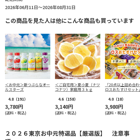
2026年06月11日～2026年08月31日
この商品を見た人は他にこんな商品も買っています
＜お中元＞新つぶらなオー
＜ご自宅用＞夏小夏（ナツ
「20点以上詰め合わ
ルスターズ
コナツ）家庭用３ｋｇ
ロスおたすけセット
4.8
（191）
4.6
（158）
4.0
（18）
3,780円
3,140円
3,980円
(送料・税込)
(送料・税込)
(送料・税込)
２０２６東京お中元特選品【厳選版】 注意事