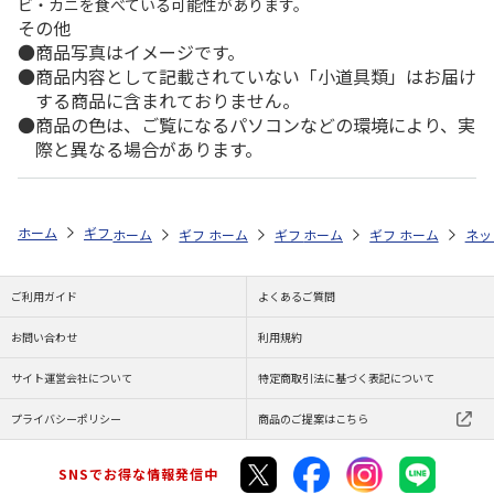
ビ・カニを食べている可能性があります。
その他
商品写真はイメージです。
商品内容として記載されていない「小道具類」はお届け
する商品に含まれておりません。
商品の色は、ご覧になるパソコンなどの環境により、実
際と異なる場合があります。
ホーム
ギフトストア
お中元・夏ギフト特集 2026
お菓子・スイーツ
ホーム
ギフトストア
ホーム
ギフトストア
お中元・夏ギフト特集 2026
ホーム
ギフトストア
お中元・夏ギフト特集
ホーム
ネッ
お
お
ご利用ガイド
よくあるご質問
お問い合わせ
利用規約
サイト運営会社について
特定商取引法に基づく表記について
プライバシーポリシー
商品のご提案はこちら
SNSでお得な情報発信中