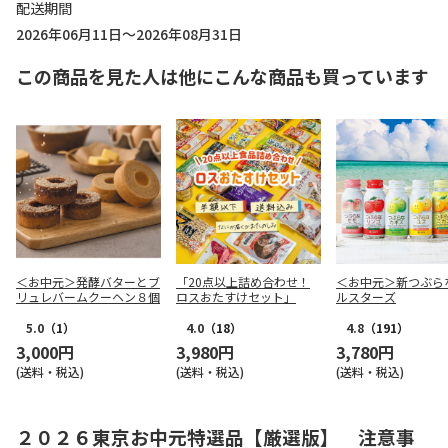
配送期間
2026年06月11日～2026年08月31日
この商品を見た人は他にこんな商品も買っています
＜お中元＞発酵バターとブ
「20点以上詰め合わせ！
＜お中元＞新つぶら
リュレバームクーヘン８個
ロスおたすけセット」
ルスターズ
5.0
（1）
4.0
（18）
4.8
（191）
3,000円
3,980円
3,780円
(送料・税込)
(送料・税込)
(送料・税込)
２０２６東京お中元特選品【厳選版】 注意事