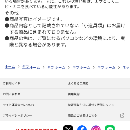
いる場合があります。 また、これらの魚介類は、エサとしてエ
ビ・カニを食べている可能性があります。
その他
商品写真はイメージです。
商品内容として記載されていない「小道具類」はお届け
する商品に含まれておりません。
商品の色は、ご覧になるパソコンなどの環境により、実
際と異なる場合があります。
ホーム
ギフトストア
お中元・夏ギフト特集 2026
お菓子・スイーツ
ホーム
ギフトストア
ホーム
ギフトストア
お中元・夏ギフト特集 2026
ホーム
ギフトストア
お中元・夏ギフト特集
ホーム
ネッ
お
お
ご利用ガイド
よくあるご質問
お問い合わせ
利用規約
サイト運営会社について
特定商取引法に基づく表記について
プライバシーポリシー
商品のご提案はこちら