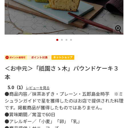
1
2
3
4
＜お中元＞「祇園さゝ木」パウンドケーキ３
本
5.0
（1）
レビューを見る
●商品内容／抹茶あずき・プレーン・五郎島金時芋 ※ミ
シュランガイドで星を獲得したのはお店で提供された料理
です。掲載商品が獲得したものではありません。
●賞味期間／常温で60日
●アレルギー／「小麦」「卵」「乳」