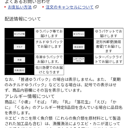
よくあるお問い合わせ
お支払い方法
注文のキャンセルについて
配送情報について
ゆうパック等でお
ゆうパケットでお
届けします
届けします
チルドゆうパック
定形外郵便(簡易
でお届けします
書留)でお届けし
ます
冷凍ゆうパックで
レターパックライ
お届けします。
トでお届けします
佐川急便でのお届
けとなります
なお、「普通ゆうパック」の場合は表示しません。また、「夏期
のみチルドゆうパック」などとなる場合は、記号での表示はせ
ず、商品内容欄にその旨を表示しています。
アレルギー情報について
商品に「小麦」「そば」「卵」「乳」「落花生」「えび」「か
に」「くるみ」のアレルギー特定8品目を含んでいる場合に品目名
を表示します。
※エビ・カニを除く魚介類（これらの魚介類を原材料として製造
された加工品も含む）は、漁獲漁法によりエビ・カニが混じって