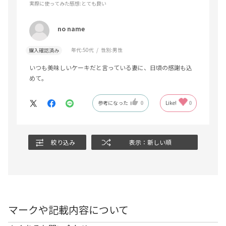
実際に使ってみた感想
:とても良い
no name
年代:
50代
性別:
男性
購入確認済み
いつも美味しいケーキだと言っている妻に、日頃の感謝も込
めて。
参考になった
0
Like!
0
絞り込み
表示：新しい順
マークや記載内容について