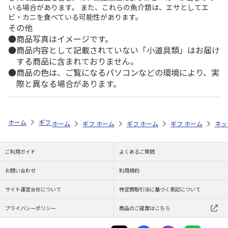
いる場合があります。 また、これらの魚介類は、エサとしてエ
ビ・カニを食べている可能性があります。
その他
商品写真はイメージです。
商品内容として記載されていない「小道具類」はお届け
する商品に含まれておりません。
商品の色は、ご覧になるパソコンなどの環境により、実
際と異なる場合があります。
ホーム
ギフトストア
お中元・夏ギフト特集 2026
お菓子・スイーツ
ホーム
ギフトストア
ホーム
ギフトストア
お中元・夏ギフト特集 2026
ホーム
ギフトストア
お中元・夏ギフト特集
ホーム
ネッ
お
お
ご利用ガイド
よくあるご質問
お問い合わせ
利用規約
サイト運営会社について
特定商取引法に基づく表記について
プライバシーポリシー
商品のご提案はこちら