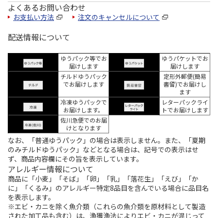
よくあるお問い合わせ
お支払い方法
注文のキャンセルについて
配送情報について
ゆうパック等でお
ゆうパケットでお
届けします
届けします
チルドゆうパック
定形外郵便(簡易
でお届けします
書留)でお届けし
ます
冷凍ゆうパックで
レターパックライ
お届けします。
トでお届けします
佐川急便でのお届
けとなります
なお、「普通ゆうパック」の場合は表示しません。また、「夏期
のみチルドゆうパック」などとなる場合は、記号での表示はせ
ず、商品内容欄にその旨を表示しています。
アレルギー情報について
商品に「小麦」「そば」「卵」「乳」「落花生」「えび」「か
に」「くるみ」のアレルギー特定8品目を含んでいる場合に品目名
を表示します。
※エビ・カニを除く魚介類（これらの魚介類を原材料として製造
された加工品も含む）は、漁獲漁法によりエビ・カニが混じって