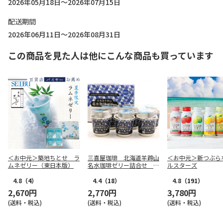
2026年05月18日～2026年07月15日
配送期間
2026年06月11日～2026年08月31日
この商品を見た人は他にこんな商品も買っています
＜お中元＞築地ちとせ ラ
三喜屋珈琲 北海道羊蹄山
＜お中元＞新つぶら
ムネゼリー（東日本版）
名水珈琲ゼリー詰合せ M
ルスターズ
CJ-AE
4.8
（4）
4.4
（18）
4.8
（191）
2,670円
2,770円
3,780円
(送料・税込)
(送料・税込)
(送料・税込)