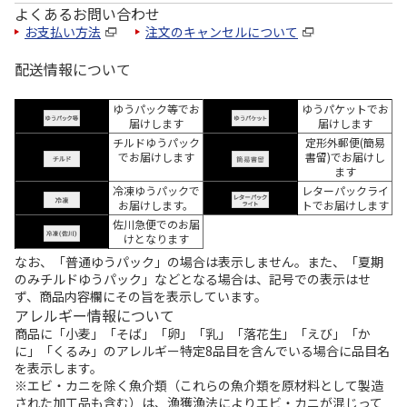
よくあるお問い合わせ
お支払い方法
注文のキャンセルについて
配送情報について
ゆうパック等でお
ゆうパケットでお
届けします
届けします
チルドゆうパック
定形外郵便(簡易
でお届けします
書留)でお届けし
ます
冷凍ゆうパックで
レターパックライ
お届けします。
トでお届けします
佐川急便でのお届
けとなります
なお、「普通ゆうパック」の場合は表示しません。また、「夏期
のみチルドゆうパック」などとなる場合は、記号での表示はせ
ず、商品内容欄にその旨を表示しています。
アレルギー情報について
商品に「小麦」「そば」「卵」「乳」「落花生」「えび」「か
に」「くるみ」のアレルギー特定8品目を含んでいる場合に品目名
を表示します。
※エビ・カニを除く魚介類（これらの魚介類を原材料として製造
された加工品も含む）は、漁獲漁法によりエビ・カニが混じって