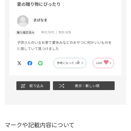
夏の贈り物にぴったり
まぱなま
年代:
50代
性別:
女性
購入確認済み
子供さんのいるお家で夏休みなどのおやつに何かいいものを
と探していて見つけました
参考になった
0
Like!
0
絞り込み
表示：新しい順
マークや記載内容について