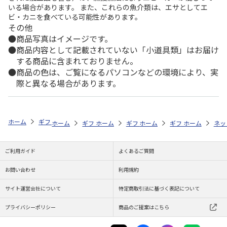
いる場合があります。 また、これらの魚介類は、エサとしてエ
ビ・カニを食べている可能性があります。
その他
商品写真はイメージです。
商品内容として記載されていない「小道具類」はお届け
する商品に含まれておりません。
商品の色は、ご覧になるパソコンなどの環境により、実
際と異なる場合があります。
ホーム
ギフトストア
お中元・夏ギフト特集 2026
お菓子・スイーツ
ホーム
ギフトストア
ホーム
ギフトストア
お中元・夏ギフト特集 2026
ホーム
ギフトストア
お中元・夏ギフト特集
ホーム
ネッ
お
お
ご利用ガイド
よくあるご質問
お問い合わせ
利用規約
サイト運営会社について
特定商取引法に基づく表記について
プライバシーポリシー
商品のご提案はこちら