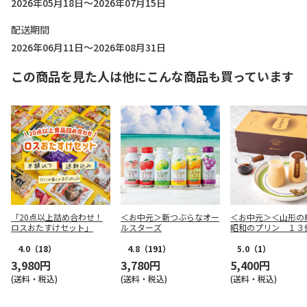
2026年05月18日～2026年07月15日
配送期間
2026年06月11日～2026年08月31日
この商品を見た人は他にこんな商品も買っています
「20点以上詰め合わせ！
＜お中元＞新つぶらなオー
＜お中元＞＜山形の
ロスおたすけセット」
ルスターズ
昭和のプリン １３
4.0
（18）
4.8
（191）
5.0
（1）
3,980円
3,780円
5,400円
(送料・税込)
(送料・税込)
(送料・税込)