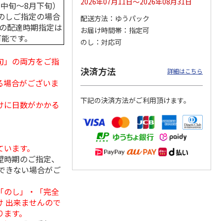
2026年07月11日～2026年08月31日
月中旬～8月下旬）
のしご指定の場合
配送方法
ゆうパック
中の配達時期指定は
お届け時間帯
指定可
可能です。
のし
対応可
用 ３
福島県産ふぞろい
訳あり黄桃
シャインマスカッ
桃 川中島白桃
ト Ａ
旬」の両方をご指
）
決済方法
詳細はこちら
3,400円
3,200円
3,980円
る場合がございま
(送料・税込)
(送料・税込)
(送料・税込)
下記の決済方法がご利用頂けます。
けに日数がかかる
ています。
望時期のご指定、
できない場合がご
「のし」・「完全
 出来ませんので
ります。