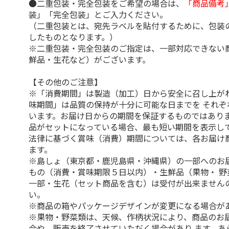
●二重包装・完全包装をご希望の場合は、
「商品備考
装」「完全包装」とご入力ください。
（二重包装とは、宛先ラベルを貼付するために、包装
したものとなります。）
※二重包装・完全包装のご指定は、一部対応できない
鮮品・生花など）がございます。
【その他のご注意】
※「消費期間」は製造（加工）日から安全に召し上が
味期間」は品質の保持が十分に可能な日までを それぞ
います。お届け日からの期間を保証するものではありま
品がセットになっている場合、最も短い期間を表示して
法律に基づく賞味（消費）期間については、各お届け
ます。
※島しょ（東京都・鹿児島県・沖縄県）の一部へのお
もの（消費・賞味期限５日以内）・生鮮品（果物・ 野
一部・生花（セット商品を含む）は受付が出来ません
い。
※商品の箱やパッケージデザインが変更になる場合が
※果物・野菜類は、天候、作柄状況により、商品のお
合や、販売を終了させていただく場合があり ます。あ