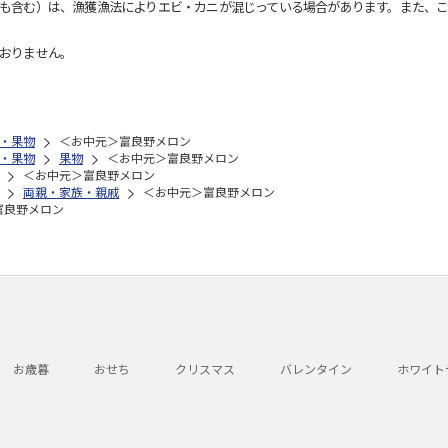
も含む）は、漁獲漁法によりエビ・カニが混じっている場合があります。また、こ
おりません。
・果物
＜お中元＞富良野メロン
・果物
果物
＜お中元＞富良野メロン
＜お中元＞富良野メロン
両親・家族・親戚
＜お中元＞富良野メロン
富良野メロン
お歳暮
おせち
クリスマス
バレンタイン
ホワイト