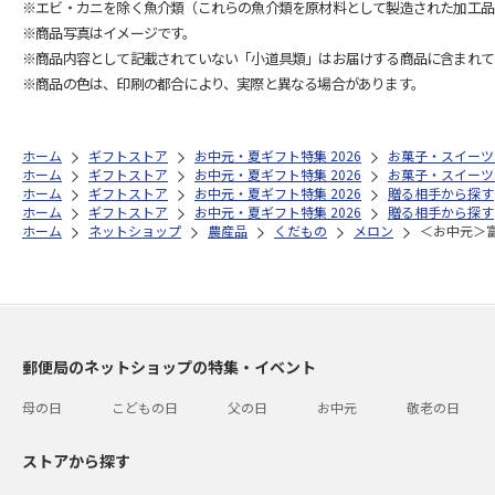
※エビ・カニを除く魚介類（これらの魚介類を原材料として製造された加工品
※商品写真はイメージです。
※商品内容として記載されていない「小道具類」はお届けする商品に含まれて
※商品の色は、印刷の都合により、実際と異なる場合があります。
ホーム
ギフトストア
お中元・夏ギフト特集 2026
お菓子・スイーツ
ホーム
ギフトストア
お中元・夏ギフト特集 2026
お菓子・スイーツ
ホーム
ギフトストア
お中元・夏ギフト特集 2026
贈る相手から探す
ホーム
ギフトストア
お中元・夏ギフト特集 2026
贈る相手から探す
ホーム
ネットショップ
農産品
くだもの
メロン
＜お中元＞
郵便局のネットショップの特集・イベント
母の日
こどもの日
父の日
お中元
敬老の日
ストアから探す