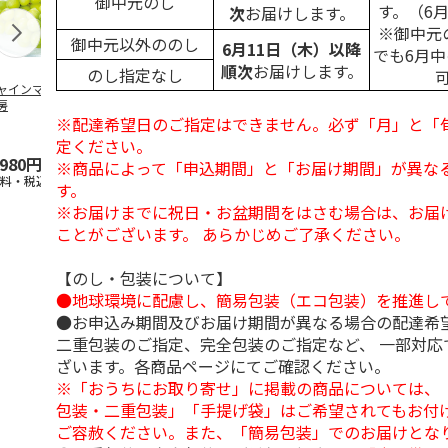
御中元のし
す。（6
次
お届けします。
※御中元
御中元以外ののし
6月11日（木）以降
でも6月
順次
お届けします。
のし指定なし
ャインマスカット
ＷＥＢ定期便果物コ
ビッグマスクメロ
夏小夏 家庭
房
ース
ン ２個入
ｋｇ
※配達希望日のご指定はできません。必ず「月」と「
4.5
（102）
4.7
（10）
4.6
（25
定ください。
,980円
3,780円
4,150円
3,140円
※商品によって「申込期間」と「お届け期間」が異な
送料・税込)
(送料・税込)
(送料・税込)
(送料・税込)
す。
※お届けまでに祝日・お盆期間をはさむ場合は、お届
ことがございます。 あらかじめご了承ください。
【のし・包装について】
●地球環境に配慮し、簡易包装（エコ包装）を推進し
●お申込み期間及びお届け期間が異なる場合の配達希
二重包装のご指定、完全包装のご指定など、 一部対応
ざいます。各商品ページにてご確認ください。
※「おうちにお取り寄せ」に掲載の商品については、
包装・二重包装」「手提げ袋」はご希望されてもお付け
ご容赦ください。また、「簡易包装」でのお届けとな