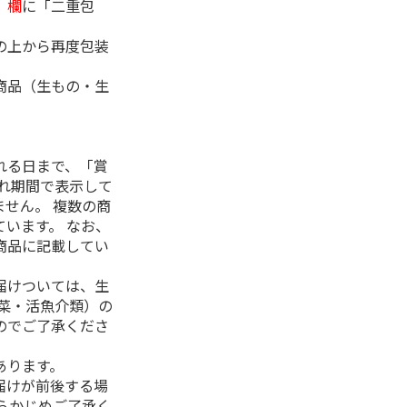
」欄
に「二重包
の上から再度包装
商品（生もの・生
れる日まで、「賞
れ期間で表示して
せん。 複数の商
います。 なお、
商品に記載してい
届けついては、生
菜・活魚介類）の
のでご了承くださ
あります。
届けが前後する場
らかじめご了承く