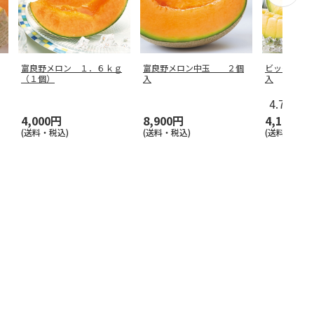
富良野メロン １．６ｋｇ
富良野メロン中玉 ２個
ビッグマス
（１個）
入
入
4.7
（10
4,000円
8,900円
4,150円
(送料・税込)
(送料・税込)
(送料・税込)