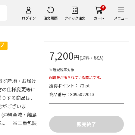
0
ログイン
注文履歴
クイック注文
カート
メニュー
7,200
円
(送料・税込)
※軽減税率対象
配送先が限られている商品です。
得ず産地・お届け
獲得ポイント： 72 pt
材の仕様変更等に
商品番号
8095022013
送りする商品は、
合がございま
(沖縄全域・離島
せん。 ※二重包装