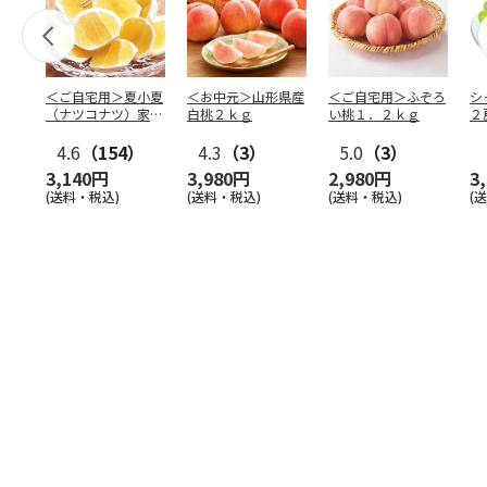
＜ご自宅用＞夏小夏
＜お中元＞山形県産
＜ご自宅用＞ふぞろ
シ
（ナツコナツ）家庭
白桃２ｋｇ
い桃１．２ｋｇ
２
用３ｋｇ
4.6
（154）
4.3
（3）
5.0
（3）
3,140円
3,980円
2,980円
3
(送料・税込)
(送料・税込)
(送料・税込)
(