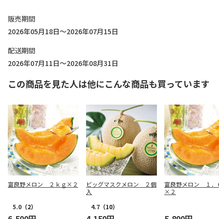
販売期間
2026年05月18日～2026年07月15日
配送期間
2026年07月11日～2026年08月31日
この商品を見た人は他にこんな商品も買っています
富良野メロン ２ｋｇ×２
ビッグマスクメロン ２個
富良野メロン １．
入
×２
5.0
（2）
4.7
（10）
6,500円
4,150円
5,800円