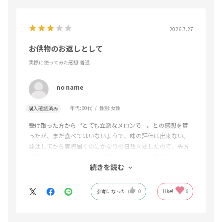
2026.7.27
お供物のお返しとして
実際に使ってみた感想
:普通
no name
年代:
60代
性別:
女性
購入確認済み
受け取った方から〝とても立派なメロンで…〟との感想を貰
ったが、まだ食べてはいないようで、味の評価は出来ない。
発注してから実際届くのにかなりの日数を要したので、先方
に迷惑をかけてしまった。事前にだいたいの日数がわかると
続きを読む
大変良いと思う
参考になった
0
Like!
0