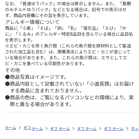
なお、「普通ゆうパック」の場合は表示しません。また、「夏期
のみチルドゆうパック」などとなる場合は、記号での表示はせ
ず、商品内容欄にその旨を表示しています。
アレルギー情報について
商品に「小麦」「そば」「卵」「乳」「落花生」「えび」「か
に」「くるみ」のアレルギー特定8品目を含んでいる場合に品目名
を表示します。
※エビ・カニを除く魚介類（これらの魚介類を原材料として製造
された加工品も含む）は、漁獲漁法によりエビ・カニが混じって
いる場合があります。 また、これらの魚介類は、エサとしてエ
ビ・カニを食べている可能性があります。
その他
商品写真はイメージです。
商品内容として記載されていない「小道具類」はお届け
する商品に含まれておりません。
商品の色は、ご覧になるパソコンなどの環境により、実
際と異なる場合があります。
ホーム
ギフトストア
お中元・夏ギフト特集 2026
お菓子・スイーツ
ホーム
ギフトストア
ホーム
ギフトストア
お中元・夏ギフト特集 2026
ホーム
ギフトストア
お中元・夏ギフト特集
ホーム
ネッ
お
お