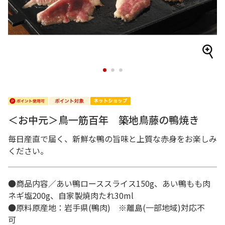
1
2
3
＜お中元＞鳥一筋百年 築地鳥藤の鴨焼き
毎日産直で届く、新鮮な鴨の旨味と上質な赤身をお楽しみ
ください。
●商品内容／あい鴨ローススライス150g、あい鴨もも肉
ネギ塩200g、自家製焼肉たれ30ml
●原料原産地：岩手県(鴨肉) ※離島(一部地域)対応不
可