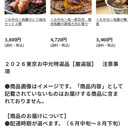
＜お中元＞鳥藤のとり焼肉
＜お中元＞鳥一筋百年 築
＜お中元＞鳥藤の鴨
セット４種
地鳥藤の鶏焼き肉６種セッ
麦
ト
3,600円
4,720円
3,460円
(送料・税込)
(送料・税込)
(送料・税込)
２０２６東京お中元特選品【厳選版】 注意事
項
●商品画像はイメージです。「商品内容」として
記載されていないものはお届けする商品に含ま
れておりません。
【商品のお届けについて】
●配達時期が選べます。（６月中旬～８月下旬）