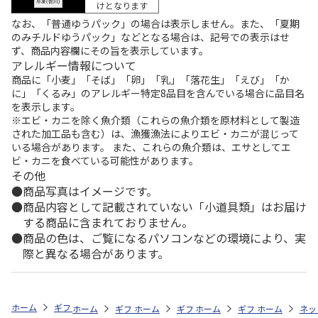
けとなります
なお、「普通ゆうパック」の場合は表示しません。また、「夏期
のみチルドゆうパック」などとなる場合は、記号での表示はせ
ず、商品内容欄にその旨を表示しています。
アレルギー情報について
商品に「小麦」「そば」「卵」「乳」「落花生」「えび」「か
に」「くるみ」のアレルギー特定8品目を含んでいる場合に品目名
を表示します。
※エビ・カニを除く魚介類（これらの魚介類を原材料として製造
された加工品も含む）は、漁獲漁法によりエビ・カニが混じって
いる場合があります。 また、これらの魚介類は、エサとしてエ
ビ・カニを食べている可能性があります。
その他
商品写真はイメージです。
商品内容として記載されていない「小道具類」はお届け
する商品に含まれておりません。
商品の色は、ご覧になるパソコンなどの環境により、実
際と異なる場合があります。
ホーム
ギフトストア
お中元・夏ギフト特集 2026
うなぎ・魚・海鮮
ホーム
ギフトストア
ホーム
ギフトストア
お中元・夏ギフト特集 2026
ホーム
ギフトストア
お中元・夏ギフト特集
ホーム
ネッ
お
う