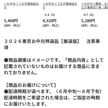
＜お中元＞うなぎ蒲焼詰合
＜お中元＞うなぎ蒲焼詰合
＜お中元＞鰻楽 九
せ
せ
なぎ蒲焼切り身（東
版）
5.0
（1）
4.7
（3）
5,400円
4,320円
5,280円
(送料・税込)
(送料・税込)
(送料・税込)
２０２６東京お中元特選品【厳選版】 注意事
項
●商品画像はイメージです。「商品内容」として
記載されていないものはお届けする商品に含ま
れておりません。
【商品のお届けについて】
●配達時期が選べます。（６月中旬～８月下旬）
配達時期をご希望された場合は、ご指定の時期
にお届けいたします。