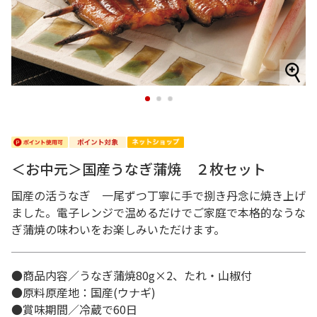
1
2
3
＜お中元＞国産うなぎ蒲焼 ２枚セット
国産の活うなぎ 一尾ずつ丁寧に手で捌き丹念に焼き上げ
ました。電子レンジで温めるだけでご家庭で本格的なうな
ぎ蒲焼の味わいをお楽しみいただけます。
●商品内容／うなぎ蒲焼80g×2、たれ・山椒付
●原料原産地：国産(ウナギ)
●賞味期間／冷蔵で60日