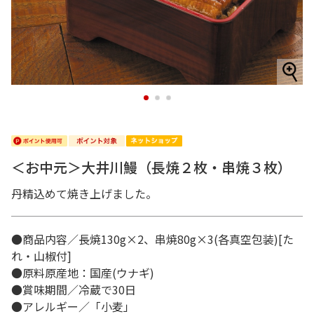
1
2
3
＜お中元＞大井川鰻（長焼２枚・串焼３枚）
丹精込めて焼き上げました。
●商品内容／長焼130g×2、串焼80g×3(各真空包装)[た
れ・山椒付]
●原料原産地：国産(ウナギ)
●賞味期間／冷蔵で30日
●アレルギー／「小麦」