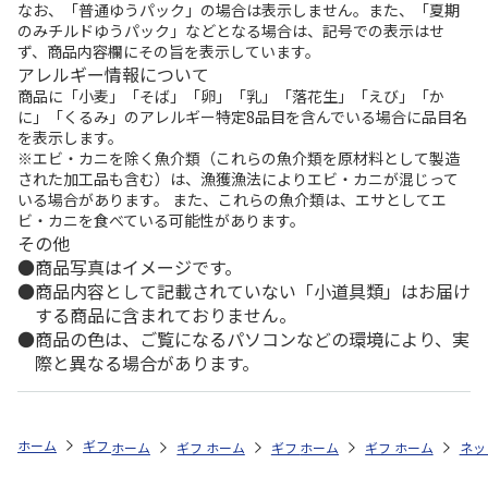
なお、「普通ゆうパック」の場合は表示しません。また、「夏期
のみチルドゆうパック」などとなる場合は、記号での表示はせ
ず、商品内容欄にその旨を表示しています。
アレルギー情報について
商品に「小麦」「そば」「卵」「乳」「落花生」「えび」「か
に」「くるみ」のアレルギー特定8品目を含んでいる場合に品目名
を表示します。
※エビ・カニを除く魚介類（これらの魚介類を原材料として製造
された加工品も含む）は、漁獲漁法によりエビ・カニが混じって
いる場合があります。 また、これらの魚介類は、エサとしてエ
ビ・カニを食べている可能性があります。
その他
商品写真はイメージです。
商品内容として記載されていない「小道具類」はお届け
する商品に含まれておりません。
商品の色は、ご覧になるパソコンなどの環境により、実
際と異なる場合があります。
ホーム
ギフトストア
お中元・夏ギフト特集 2026
うなぎ・魚・海鮮
ホーム
ギフトストア
ホーム
ギフトストア
お中元・夏ギフト特集 2026
ホーム
ギフトストア
お中元・夏ギフト特集
ホーム
ネッ
お
う