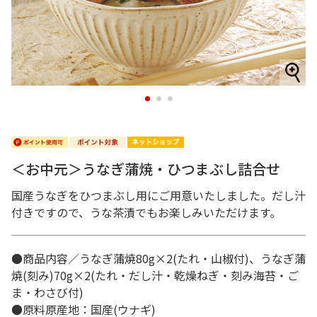
1
2
3
＜お中元＞うなぎ蒲焼・ひつまぶし詰合せ
国産うなぎをひつまぶし用にご用意いたしました。だし汁
付きですので、うな茶漬でもお楽しみいただけます。
●商品内容／うなぎ蒲焼80g×2(たれ・山椒付)、うなぎ蒲
焼(刻み)70g×2(たれ・だし汁・乾燥ねぎ・刻み海苔・ご
ま・わさび付)
●原料原産地：国産(ウナギ)