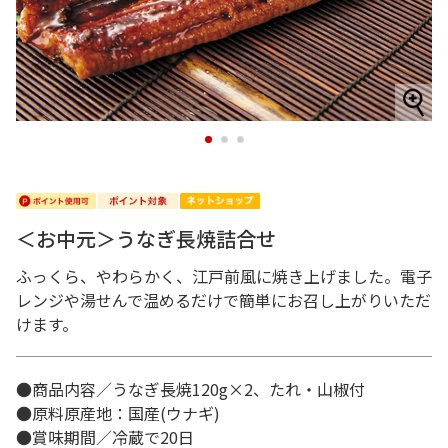
1
2
3
＜お中元＞うなぎ長焼詰合せ
ふっくら、やわらかく、江戸前風に焼き上げました。電子
レンジや湯せんで温めるだけで簡単にお召し上がりいただ
けます。
●商品内容／うなぎ長焼120g×2、たれ・山椒付
●原料原産地：国産(ウナギ)
●賞味期間／冷蔵で20日