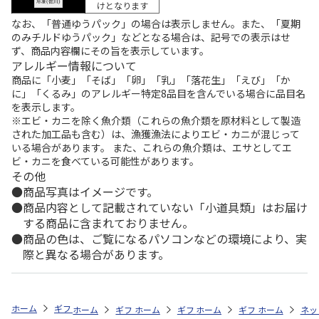
けとなります
なお、「普通ゆうパック」の場合は表示しません。また、「夏期
のみチルドゆうパック」などとなる場合は、記号での表示はせ
ず、商品内容欄にその旨を表示しています。
アレルギー情報について
商品に「小麦」「そば」「卵」「乳」「落花生」「えび」「か
に」「くるみ」のアレルギー特定8品目を含んでいる場合に品目名
を表示します。
※エビ・カニを除く魚介類（これらの魚介類を原材料として製造
された加工品も含む）は、漁獲漁法によりエビ・カニが混じって
いる場合があります。 また、これらの魚介類は、エサとしてエ
ビ・カニを食べている可能性があります。
その他
商品写真はイメージです。
商品内容として記載されていない「小道具類」はお届け
する商品に含まれておりません。
商品の色は、ご覧になるパソコンなどの環境により、実
際と異なる場合があります。
ホーム
ギフトストア
お中元・夏ギフト特集 2026
うなぎ・魚・海鮮
ホーム
ギフトストア
ホーム
ギフトストア
お中元・夏ギフト特集 2026
ホーム
ギフトストア
お中元・夏ギフト特集
ホーム
ネッ
お
う