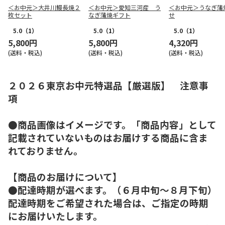
＜お中元＞大井川鰻長焼２
＜お中元＞愛知三河産 う
＜お中元＞うなぎ蒲
枚セット
なぎ蒲焼ギフト
せ
5.0
（1）
5.0
（1）
5.0
（1）
5,800円
5,800円
4,320円
(送料・税込)
(送料・税込)
(送料・税込)
２０２６東京お中元特選品【厳選版】 注意事
項
●商品画像はイメージです。「商品内容」として
記載されていないものはお届けする商品に含ま
れておりません。
【商品のお届けについて】
●配達時期が選べます。（６月中旬～８月下旬）
配達時期をご希望された場合は、ご指定の時期
にお届けいたします。