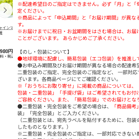
※配達希望日のご指定はできません。必ず「月」と「
定ください。
※商品によって「申込期間」と「お届け期間」が異な
す。
ャインマスカット
ＷＥＢ定期便果物コ
ビッグマスクメロ
夏小夏 家庭
※お届けまでに祝日・お盆期間をはさむ場合は、お届
房
ース
ン ２個入
ｋｇ
ことがございます。 あらかじめご了承ください。
4.5
（102）
4.7
（10）
4.6
（25
,980円
3,780円
4,150円
3,140円
【のし・包装について】
送料・税込)
(送料・税込)
(送料・税込)
(送料・税込)
●地球環境に配慮し、簡易包装（エコ包装）を推進し
●お申込み期間及びお届け期間が異なる場合の配達希
二重包装のご指定、完全包装のご指定など、 一部対応
ざいます。各商品ページにてご確認ください。
※「おうちにお取り寄せ」に掲載の商品については、
包装・二重包装」「手提げ袋」はご希望されてもお付け
ご容赦ください。また、「簡易包装」でのお届けとな
●二重包装・完全包装をご希望の場合は、
「商品備考
装」「完全包装」とご入力ください。
（二重包装とは、宛先ラベルを貼付するために、包装
したものとなります。）
※二重包装・完全包装のご指定は、一部対応できない