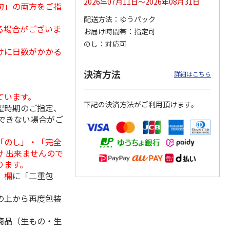
2026年07月11日～2026年08月31日
旬」の両方をご指
配送方法
ゆうパック
る場合がございま
お届け時間帯
指定可
のし
対応可
用 ３
福島県産ふぞろい
訳あり黄桃
シャインマスカッ
けに日数がかかる
桃 川中島白桃
ト Ａ
）
決済方法
詳細はこちら
3,400円
3,200円
3,980円
(送料・税込)
(送料・税込)
(送料・税込)
ています。
下記の決済方法がご利用頂けます。
望時期のご指定、
できない場合がご
「のし」・「完全
 出来ませんので
ります。
」欄
に「二重包
の上から再度包装
商品（生もの・生