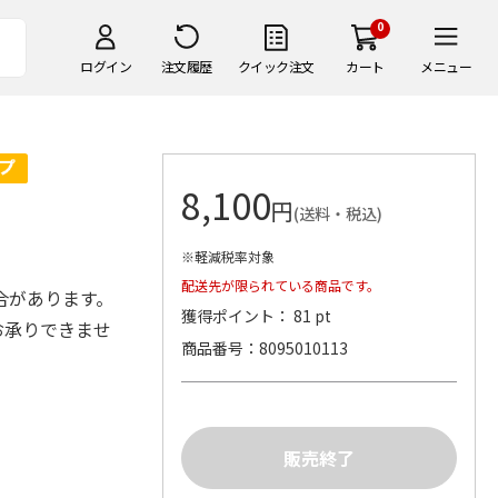
0
ログイン
注文履歴
クイック注文
カート
メニュー
8,100
円
(送料・税込)
※軽減税率対象
配送先が限られている商品です。
場合があります。
獲得ポイント： 81 pt
お承りできませ
商品番号
8095010113