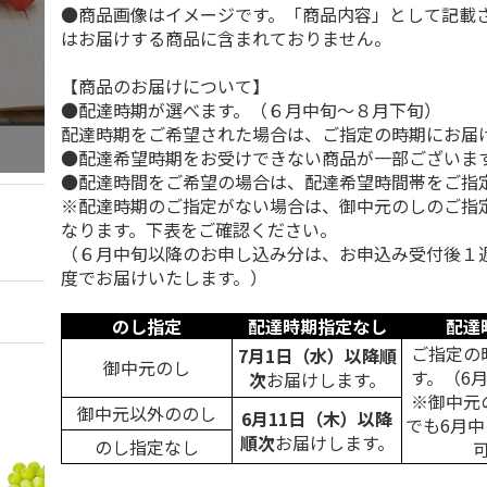
●商品画像はイメージです。「商品内容」として記載
はお届けする商品に含まれておりません。
【商品のお届けについて】
●配達時期が選べます。（６月中旬～８月下旬）
配達時期をご希望された場合は、ご指定の時期にお届
●配達希望時期をお受けできない商品が一部ございま
●配達時間をご希望の場合は、配達希望時間帯をご指
※配達時期のご指定がない場合は、御中元のしのご指
なります。下表をご確認ください。
（６月中旬以降のお申し込み分は、お申込み受付後１
度でお届けいたします。）
のし指定
配達時期指定なし
配達
ご指定の
7月1日（水）以降順
御中元のし
す。（6
次
お届けします。
※御中元
御中元以外ののし
6月11日（木）以降
でも6月
順次
お届けします。
のし指定なし