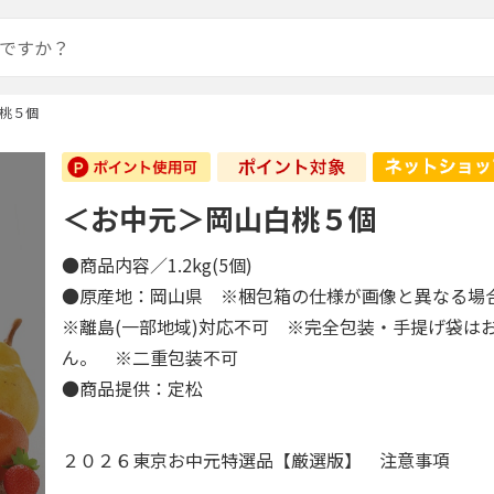
桃５個
＜お中元＞岡山白桃５個
●商品内容／1.2kg(5個)
●原産地：岡山県 ※梱包箱の仕様が画像と異なる
※離島(一部地域)対応不可 ※完全包装・手提げ袋は
ん。 ※二重包装不可
●商品提供：定松
２０２６東京お中元特選品【厳選版】 注意事項