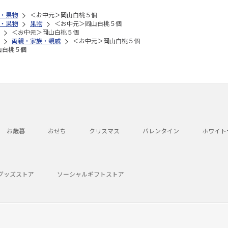
・果物
＜お中元＞岡山白桃５個
・果物
果物
＜お中元＞岡山白桃５個
＜お中元＞岡山白桃５個
両親・家族・親戚
＜お中元＞岡山白桃５個
山白桃５個
お歳暮
おせち
クリスマス
バレンタイン
ホワイト
グッズストア
ソーシャルギフトストア