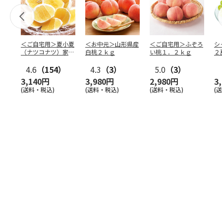
＜ご自宅用＞夏小夏
＜お中元＞山形県産
＜ご自宅用＞ふぞろ
シ
（ナツコナツ）家庭
白桃２ｋｇ
い桃１．２ｋｇ
２
用３ｋｇ
4.6
（154）
4.3
（3）
5.0
（3）
3,140円
3,980円
2,980円
3
(送料・税込)
(送料・税込)
(送料・税込)
(