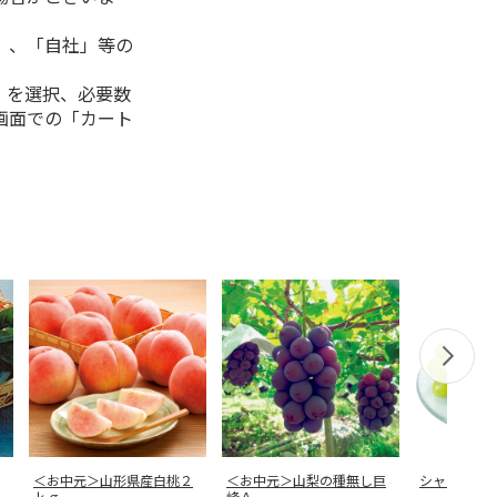
」、「自社」等の
」を選択、必要数
画面での「カート
＜お中元＞山形県産白桃２
＜お中元＞山梨の種無し巨
シャインマ
ｋｇ
峰Ａ