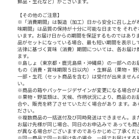
鮮品・生花など）がございます。
【その他のご注意】
※「消費期間」は製造（加工）日から安全に召し上が
味期間」は品質の保持が十分に可能な日までを それぞ
います。お届け日からの期間を保証するものではありま
品がセットになっている場合、最も短い期間を表示して
法律に基づく賞味（消費）期間については、各お届け
ます。
※島しょ（東京都・鹿児島県・沖縄県）の一部へのお
もの（消費・賞味期限５日以内）・生鮮品（果物・ 野
一部・生花（セット商品を含む）は受付が出来ません
い。
※商品の箱やパッケージデザインが変更になる場合が
※果物・野菜類は、天候、作柄状況により、商品のお
合や、販売を終了させていただく場合があり ます。あ
ださい。
※複数商品の一括送付及び同時発送はできません。ま
お届け先様が同じ場合、同日のお申込みで あっても商
が異なる場合がございますのであらかじめご了承くだ
※同一商品で同一お届け先の場合、一括でお届けする