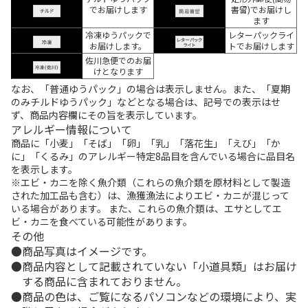
でお届けします
書留)でお届けし
ます
冷凍ゆうパックで
レターパックライ
お届けします。
トでお届けします
佐川急便でのお届
けとなります
なお、「普通ゆうパック」の場合は表示しません。また、「夏期
のみチルドゆうパック」などとなる場合は、記号での表示はせ
ず、商品内容欄にその旨を表示しています。
アレルギー情報について
商品に「小麦」「そば」「卵」「乳」「落花生」「えび」「か
に」「くるみ」のアレルギー特定8品目を含んでいる場合に品目名
を表示します。
※エビ・カニを除く魚介類（これらの魚介類を原材料として製造
された加工品も含む）は、漁獲漁法によりエビ・カニが混じって
いる場合があります。 また、これらの魚介類は、エサとしてエ
ビ・カニを食べている可能性があります。
その他
商品写真はイメージです。
商品内容として記載されていない「小道具類」はお届け
する商品に含まれておりません。
商品の色は、ご覧になるパソコンなどの環境により、実