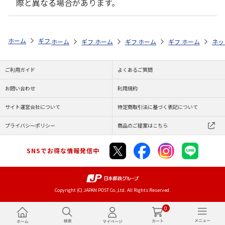
際と異なる場合があります。
ホーム
ギフトストア
お中元・夏ギフト特集 2026
おつまみ・お惣菜
ホーム
ギフトストア
ホーム
ギフトストア
お中元・夏ギフト特集 2026
ホーム
ギフトストア
お中元・夏ギフト特集
ホーム
ネッ
お
お
ご利用ガイド
よくあるご質問
お問い合わせ
利用規約
サイト運営会社について
特定商取引法に基づく表記について
プライバシーポリシー
商品のご提案はこちら
SNSでお得な情報発信中
Copyright (C) JAPAN POST Co.,Ltd. All Rights Reserved.
0