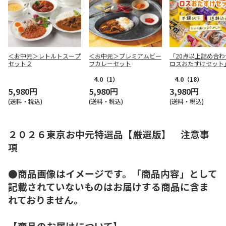
＜お中元＞レトルトスープ
＜お中元＞プレミアムビー
「20点以上詰め合わ
セット２
フカレーセット
ロスおたすけセット
4.0
（1）
4.0
（18）
5,980円
5,980円
3,980円
(送料・税込)
(送料・税込)
(送料・税込)
２０２６東京お中元特選品【厳選版】 注意事
項
●商品画像はイメージです。「商品内容」として
記載されていないものはお届けする商品に含ま
れておりません。
【商品のお届けについて】