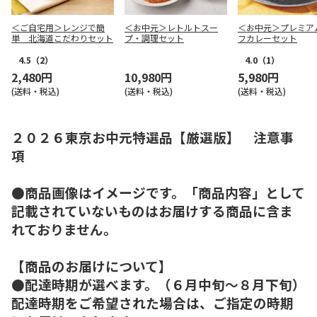
＜ご自宅用＞レンジで簡
＜お中元＞レトルトスー
＜お中元＞プレミア
単 北海道こだわりセット
プ・調理セット
フカレーセット
4.5
（2）
4.0
（1）
2,480円
10,980円
5,980円
(送料・税込)
(送料・税込)
(送料・税込)
２０２６東京お中元特選品【厳選版】 注意事
項
●商品画像はイメージです。「商品内容」として
記載されていないものはお届けする商品に含ま
れておりません。
【商品のお届けについて】
●配達時期が選べます。（６月中旬～８月下旬）
配達時期をご希望された場合は、ご指定の時期