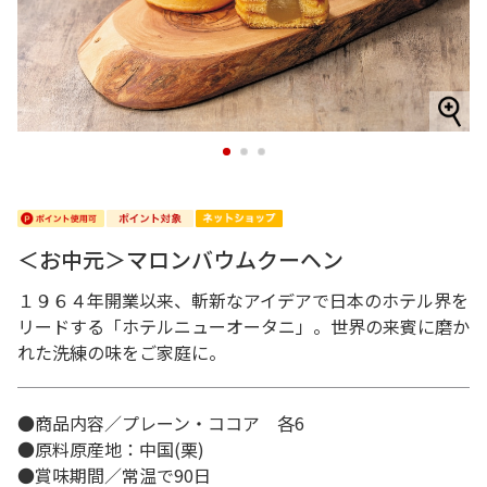
1
2
3
＜お中元＞マロンバウムクーヘン
１９６４年開業以来、斬新なアイデアで日本のホテル界を
リードする「ホテルニューオータニ」。世界の来賓に磨か
れた洗練の味をご家庭に。
●商品内容／プレーン・ココア 各6
●原料原産地：中国(栗)
●賞味期間／常温で90日