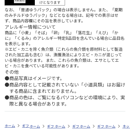
けとなります
なお、「普通ゆうパック」の場合は表示しません。また、「夏期
のみチルドゆうパック」などとなる場合は、記号での表示はせ
ず、商品内容欄にその旨を表示しています。
アレルギー情報について
商品に「小麦」「そば」「卵」「乳」「落花生」「えび」「か
に」「くるみ」のアレルギー特定8品目を含んでいる場合に品目名
を表示します。
※エビ・カニを除く魚介類（これらの魚介類を原材料として製造
された加工品も含む）は、漁獲漁法によりエビ・カニが混じって
いる場合があります。 また、これらの魚介類は、エサとしてエ
ビ・カニを食べている可能性があります。
その他
商品写真はイメージです。
商品内容として記載されていない「小道具類」はお届け
する商品に含まれておりません。
商品の色は、ご覧になるパソコンなどの環境により、実
際と異なる場合があります。
ホーム
ギフトストア
お中元・夏ギフト特集 2026
お菓子・スイーツ
ホーム
ギフトストア
ホーム
ギフトストア
お中元・夏ギフト特集 2026
ホーム
ギフトストア
お中元・夏ギフト特集
ホーム
ネッ
お
お