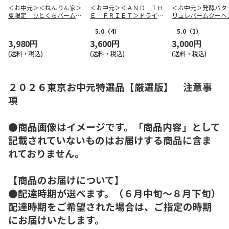
＜お中元＞＜ねんりん家＞
＜お中元＞＜ＡＮＤ ＴＨ
＜お中元＞発酵バタ
夏限定 ひとくちバーム詰
Ｅ ＦＲＩＥＴ＞ドライフ
リュレバームクーヘ
合せ ４種１０個入
リット５種１０個詰合せ
5.0
（4）
5.0
（1）
3,980円
3,600円
3,000円
(送料・税込)
(送料・税込)
(送料・税込)
２０２６東京お中元特選品【厳選版】 注意事
項
●商品画像はイメージです。「商品内容」として
記載されていないものはお届けする商品に含ま
れておりません。
【商品のお届けについて】
●配達時期が選べます。（６月中旬～８月下旬）
配達時期をご希望された場合は、ご指定の時期
にお届けいたします。