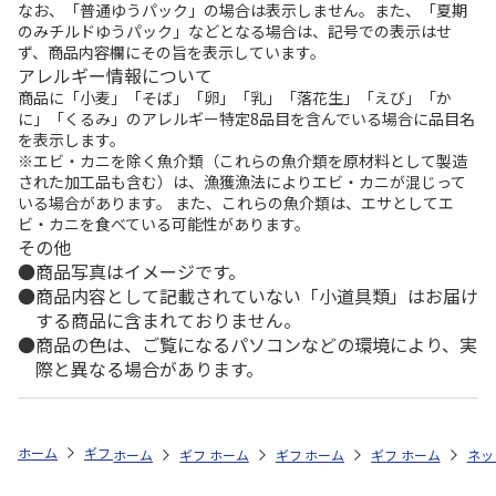
なお、「普通ゆうパック」の場合は表示しません。また、「夏期
のみチルドゆうパック」などとなる場合は、記号での表示はせ
ず、商品内容欄にその旨を表示しています。
アレルギー情報について
商品に「小麦」「そば」「卵」「乳」「落花生」「えび」「か
に」「くるみ」のアレルギー特定8品目を含んでいる場合に品目名
を表示します。
※エビ・カニを除く魚介類（これらの魚介類を原材料として製造
された加工品も含む）は、漁獲漁法によりエビ・カニが混じって
いる場合があります。 また、これらの魚介類は、エサとしてエ
ビ・カニを食べている可能性があります。
その他
商品写真はイメージです。
商品内容として記載されていない「小道具類」はお届け
する商品に含まれておりません。
商品の色は、ご覧になるパソコンなどの環境により、実
際と異なる場合があります。
ホーム
ギフトストア
お中元・夏ギフト特集 2026
おつまみ・お惣菜
ホーム
ギフトストア
ホーム
ギフトストア
お中元・夏ギフト特集 2026
ホーム
ギフトストア
お中元・夏ギフト特集
ホーム
ネッ
お
お