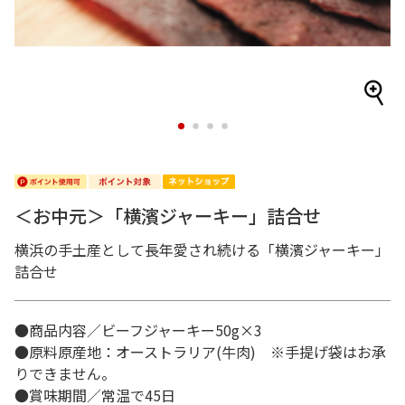
1
2
3
4
＜お中元＞「横濱ジャーキー」詰合せ
横浜の手土産として長年愛され続ける「横濱ジャーキー」
詰合せ
●商品内容／ビーフジャーキー50g×3
●原料原産地：オーストラリア(牛肉) ※手提げ袋はお承
りできません。
●賞味期間／常温で45日