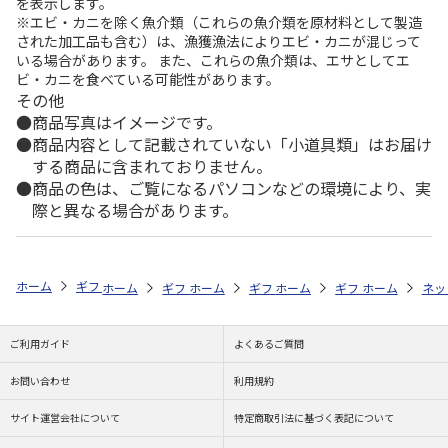
を表示します。
※エビ・カニを除く魚介類（これらの魚介類を原材料として製造
された加工品も含む）は、漁獲漁法によりエビ・カニが混じって
いる場合があります。 また、これらの魚介類は、エサとしてエ
ビ・カニを食べている可能性があります。
その他
商品写真はイメージです。
商品内容として記載されていない「小道具類」はお届け
する商品に含まれておりません。
商品の色は、ご覧になるパソコンなどの環境により、実
際と異なる場合があります。
ホーム
ギフトストア
お中元・夏ギフト特集 2026
贈る相手から探す
ホーム
ギフトストア
ホーム
ギフトストア
お中元・夏ギフト特集 2026
ホーム
ギフトストア
お中元・夏ギフト特集
ホーム
ネッ
お
贈
ご利用ガイド
よくあるご質問
お問い合わせ
利用規約
サイト運営会社について
特定商取引法に基づく表記について