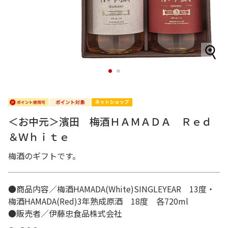
1
2
＜お中元＞濱田 梅酒ＨＡＭＡＤＡ Ｒｅｄ
＆Ｗｈｉｔｅ
梅酒のギフトです。
●商品内容／梅酒HAMADA(White)SINGLEYEAR 13度・
梅酒HAMADA(Red)3年熟成原酒 18度 各720ml
●販売者／伊藤忠食品株式会社