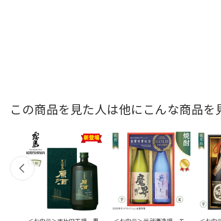
この商品を見た人は他にこんな商品を
＜お中元＞志比田工場 黒
＜お中元＞光武酒造場 モ
＜お中