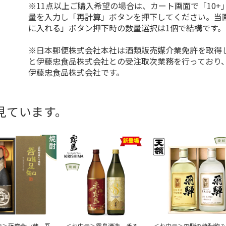
※11点以上ご購入希望の場合は、カート画面で「10+
量を入力し「再計算」ボタンを押下してください。当
に入れる」ボタン押下時の数量選択は1個で結構です。
※日本郵便株式会社本社は酒類販売媒介業免許を取得
と伊藤忠食品株式会社との受注取次業務を行っており
伊藤忠食品株式会社です。
見ています。
元＞薩摩金山蔵 吾
＜お中元＞霧島酒造 香る
＜お中元＞飛騨の焼酎飲み