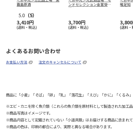
霧島原酒
ンドセレクション金賞受賞
唯足知
酒セット
5.0
（5）
3,410円
3,700円
3,80
(送料・税込)
(送料・税込)
(送料・
よくあるお問い合わせ
お支払い方法
注文のキャンセルについて
商品に「小麦」「そば」「卵」「乳」「落花生」「えび」「かに」「くるみ」
※エビ・カニを除く魚介類（これらの魚介類を原材料として製造された加工品
※商品写真はイメージです。
※商品内容として記載されていない「小道具類」はお届けする商品に含まれて
※商品の色は、印刷の都合により、実際と異なる場合があります。