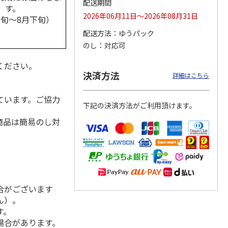
配送期間
す。
2026年06月11日～2026年08月31日
中旬～8月下旬）
配送方法
ゆうパック
のし
対応可
支國い
＜お中元＞薩摩金山
＜お中元＞玄海 壱
＜お中元＞飛騨の焼
パーゴ
蔵 吾唯足知
岐焼酎厳選セット
酎飲み比べ
飲み比
ください。
決済方法
詳細はこちら
3,800円
3,960円
5,600円
(送料・税込)
(送料・税込)
(送料・税込)
ています。ご協力
下記の決済方法がご利用頂けます。
商品は簡易のし対
合がございます
ん）。
す。
場合があります。