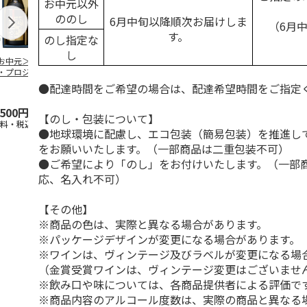
お中元以外
ののし
6月中旬以降順次お届けしま
（6月
す。
のし指定な
し
お中元＞ルネサン
＜お中元＞小正醸
＜お中元＞赤魔王
＜お中元＞一
・プロジェクト
造 鹿児島限定「芋
赤芋・紫芋セット
きと壱岐スー
元厳選希少焼酎セ
焼酎」飲み比べセッ
ールド２２ 
●配達時間をご希望の場合は、配達希望時間をご指定
ト
ト
5.0
（2）
べ
5.0
（1）
,500円
5,200円
4,840円
4,400円
【のし・包装について】
送料・税込)
(送料・税込)
(送料・税込)
(送料・税込)
●地球環境に配慮し、エコ包装（簡易包装）を推進し
をお願いいたします。（一部商品は二重包装不可）
●ご希望により「のし」をお付けいたします。（一部
応、名入れ不可）
【その他】
※商品の色は、実際と異なる場合があります。
※パッケージデザインが変更になる場合があります。
※ワインは、ヴィンテージ及びラベルが変更になる場
（金賞受賞ワインは、ヴィンテージ変更はございませ
※飲み口や味については、各商品提供者による評価で
※商品内容のアルコール度数は、実際の商品と異なる