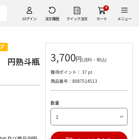
0
ログイン
注文履歴
クイック注文
カート
メニュー
3,700
円
 円熟斗瓶
(送料・税込)
獲得ポイント： 37 pt
商品番号
8087514513
数量
勧め及び商品説明