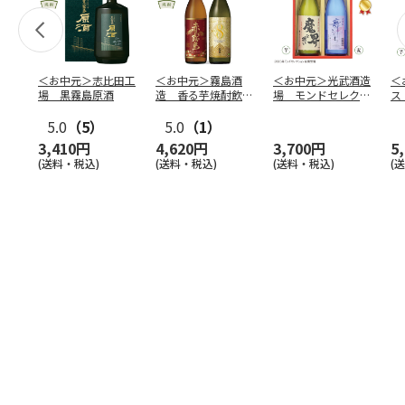
＜お中元＞志比田工
＜お中元＞霧島酒
＜お中元＞光武酒造
＜
場 黒霧島原酒
造 香る芋焼酎飲み
場 モンドセレクシ
ス
比べ
ョン金賞受賞酒セッ
蔵
5.0
（5）
5.0
（1）
ト
ッ
3,410円
4,620円
3,700円
5
(送料・税込)
(送料・税込)
(送料・税込)
(