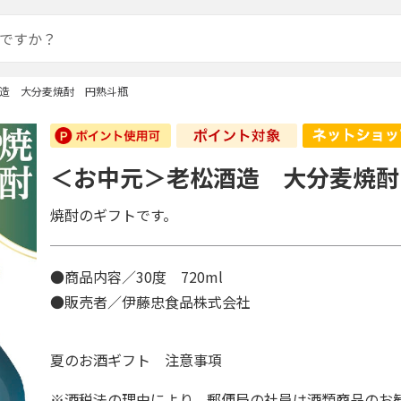
造 大分麦焼酎 円熟斗瓶
＜お中元＞老松酒造 大分麦焼酎
焼酎のギフトです。
●商品内容／30度 720ml
●販売者／伊藤忠食品株式会社
夏のお酒ギフト 注意事項
※酒税法の理由により、郵便局の社員は酒類商品のお