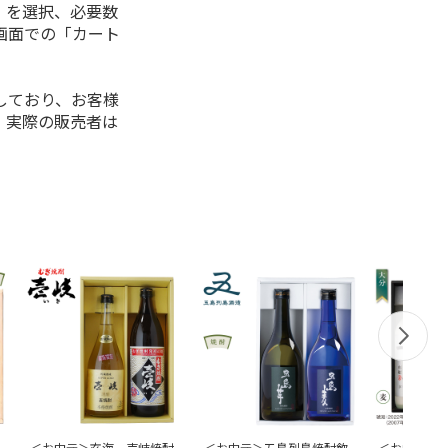
」を選択、必要数
画面での「カート
しており、お客様
、実際の販売者は
＜お中元＞玄海 壱岐焼酎
＜お中元＞五島列島焼酎飲
＜お中元＞