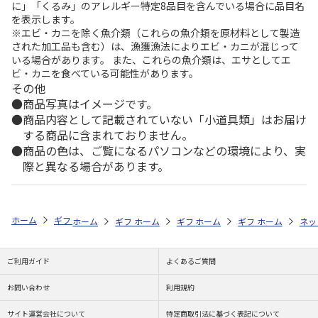
に」「くるみ」のアレルギー特定8品目を含んでいる場合に品目名
を表示します。
※エビ・カニを除く魚介類（これらの魚介類を原材料として製造
された加工品も含む）は、漁獲漁法によりエビ・カニが混じって
いる場合があります。 また、これらの魚介類は、エサとしてエ
ビ・カニを食べている可能性があります。
その他
商品写真はイメージです。
商品内容として記載されていない「小道具類」はお届け
する商品に含まれておりません。
商品の色は、ご覧になるパソコンなどの環境により、実
際と異なる場合があります。
ホーム
ギフトストア
お中元・夏ギフト特集 2026
贈る相手から探す
ホーム
ギフトストア
ホーム
ギフトストア
お中元・夏ギフト特集 2026
ホーム
ギフトストア
お中元・夏ギフト特集
ホーム
ネッ
お
贈
ご利用ガイド
よくあるご質問
お問い合わせ
利用規約
サイト運営会社について
特定商取引法に基づく表記について