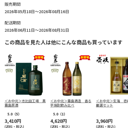
販売期間
2026年05月18日～2026年08月16日
配送期間
2026年06月11日～2026年08月31日
この商品を見た人は他にこんな商品も買っています
＜お中元＞志比田工場 黒
＜お中元＞霧島酒造 香る
＜お中元＞玄海 壱
霧島原酒
芋焼酎飲み比べ
厳選セット
5.0
（5）
5.0
（1）
3,410円
4,620円
3,960円
(送料・税込)
(送料・税込)
(送料・税込)