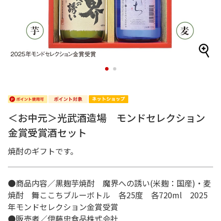
1
2
＜お中元＞光武酒造場 モンドセレクション
金賞受賞酒セット
焼酎のギフトです。
●商品内容／黒麹芋焼酎 魔界への誘い(米麹：国産)・麦
焼酎 舞ここちブルーボトル 各25度 各720ml 2025
年モンドセレクション金賞受賞
●販売者／伊藤忠食品株式会社