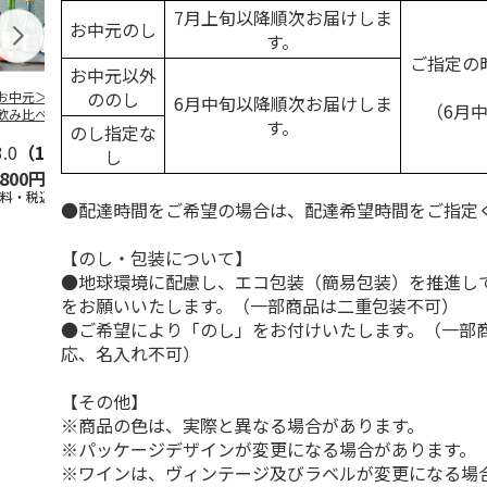
7月上旬以降順次お届けしま
お中元のし
す。
ご指定の
お中元以外
ののし
お中元＞バラエテ
TAKANOME 火入れ
＜お中元＞越乃雪椿
＜お中元＞獺
6月中旬以降順次お届けしま
（6月
飲み比べ
≪数量限定≫ショッ
純米大吟醸 特Ａ山
米大吟醸磨き
す。
のし指定な
プバッグなし
田錦
分
3.0
（1）
5.0
（1）
し
,800円
18,700円
3,500円
8,980円
送料・税込)
(送料・税込)
(送料・税込)
(送料・税込)
●配達時間をご希望の場合は、配達希望時間をご指定
【のし・包装について】
●地球環境に配慮し、エコ包装（簡易包装）を推進し
をお願いいたします。（一部商品は二重包装不可）
●ご希望により「のし」をお付けいたします。（一部
応、名入れ不可）
【その他】
※商品の色は、実際と異なる場合があります。
※パッケージデザインが変更になる場合があります。
※ワインは、ヴィンテージ及びラベルが変更になる場