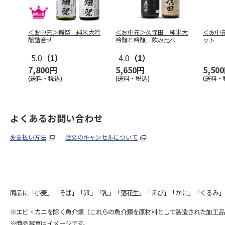
＜お中元＞獺祭 純米大吟
＜お中元＞久保田 純米大
＜お中
醸詰合せ
吟醸と吟醸 飲み比べ
ット
5.0
（1）
4.0
（1）
7,800円
5,650円
5,50
(送料・税込)
(送料・税込)
(送料・
よくあるお問い合わせ
お支払い方法
注文のキャンセルについて
商品に「小麦」「そば」「卵」「乳」「落花生」「えび」「かに」「くるみ」
※エビ・カニを除く魚介類（これらの魚介類を原材料として製造された加工品
※商品写真はイメージです。