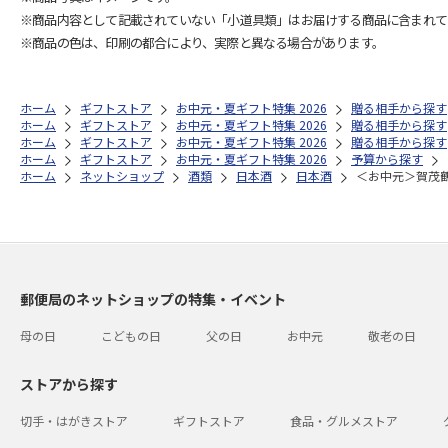
※商品内容として記載されていない「小道具類」はお届けする商品に含まれて
※商品の色は、印刷の都合により、実際と異なる場合があります。
ホーム
ギフトストア
お中元・夏ギフト特集 2026
贈る相手から探す
ホーム
ギフトストア
お中元・夏ギフト特集 2026
贈る相手から探す
ホーム
ギフトストア
お中元・夏ギフト特集 2026
贈る相手から探す
ホーム
ギフトストア
お中元・夏ギフト特集 2026
予算から探す
ホーム
ネットショップ
酒類
日本酒
日本酒
＜お中元＞賀茂
郵便局のネットショップの特集・イベント
母の日
こどもの日
父の日
お中元
敬老の日
ストアから探す
切手・はがきストア
ギフトストア
食品・グルメストア