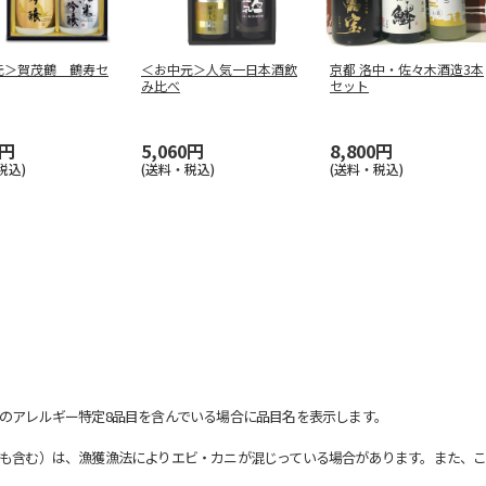
元＞賀茂鶴 鶴寿セ
＜お中元＞人気一日本酒飲
京都 洛中・佐々木酒造3本
み比べ
セット
0円
5,060円
8,800円
税込)
(送料・税込)
(送料・税込)
のアレルギー特定8品目を含んでいる場合に品目名を表示します。
も含む）は、漁獲漁法によりエビ・カニが混じっている場合があります。また、こ