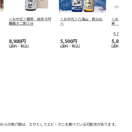
＜お中元＞獺祭 純米大吟
＜お中元＞八海山 飲み比
＜お中元＞
醸磨き二割三分
べ
寿 超特撰
5.0
（1）
8,980円
5,500円
5,850円
(送料・税込)
(送料・税込)
(送料・税込)
れらの魚介類は、エサとしてエビ・カニを食べている可能性があります。