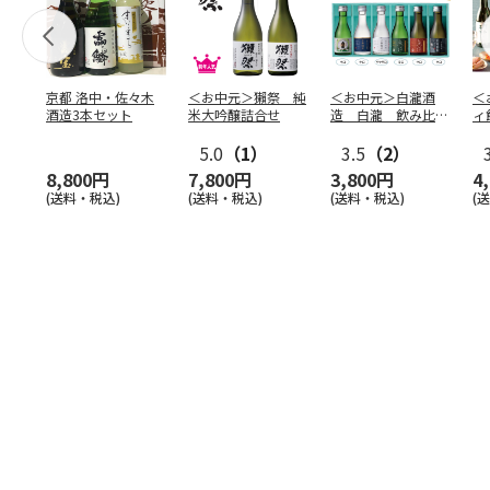
京都 洛中・佐々木
＜お中元＞獺祭 純
＜お中元＞白瀧酒
＜
酒造3本セット
米大吟醸詰合せ
造 白瀧 飲み比べ
ィ
セット
5.0
（1）
3.5
（2）
8,800円
7,800円
3,800円
4
(送料・税込)
(送料・税込)
(送料・税込)
(