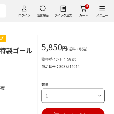
0
ログイン
注文履歴
クイック注文
カート
メニュー
5,850
円
特製ゴール
(送料・税込)
獲得ポイント： 58 pt
商品番号
8087514014
数量
.5度