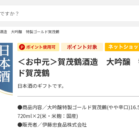
酒造 大吟醸 特製ゴールド賀茂鶴
＜お中元＞賀茂鶴酒造 大吟醸 
ド賀茂鶴
日本酒のギフトです。
●商品内容／大吟醸特製ゴールド賀茂鶴(やや辛口)16
720ml×2(米・米麹：国産)
●販売者／伊藤忠食品株式会社