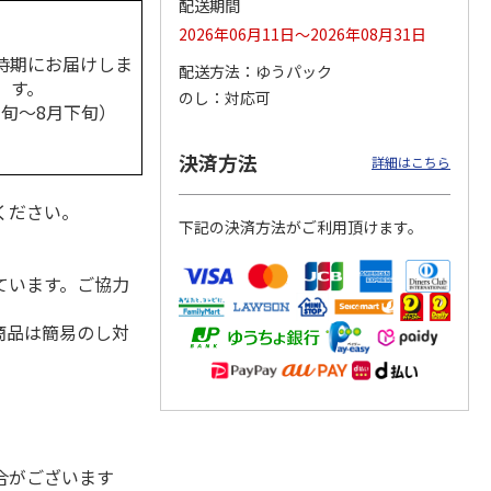
配送期間
2026年06月11日～2026年08月31日
時期にお届けしま
配送方法
ゆうパック
す。
のし
対応可
祭 純
＜お中元＞久保田
＜お中元＞人気一日
＜お中元＞沢の鶴
中旬～8月下旬）
二割三
純米大吟醸と吟醸
本酒飲み比べ
新感覚日本酒３品セ
飲み比べ
ット（おちょこ付）
4.0
（1）
5.0
（2）
決済方法
詳細はこちら
5,650円
5,060円
3,190円
(送料・税込)
(送料・税込)
(送料・税込)
ください。
下記の決済方法がご利用頂けます。
ています。ご協力
商品は簡易のし対
合がございます