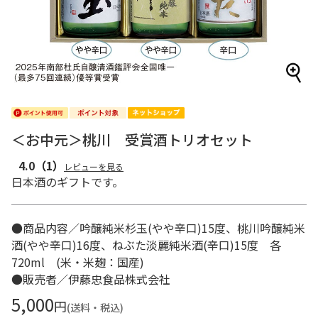
＜お中元＞桃川 受賞酒トリオセット
4.0
（1）
レビューを見る
日本酒のギフトです。
●商品内容／吟醸純米杉玉(やや辛口)15度、桃川吟醸純米
酒(やや辛口)16度、ねぶた淡麗純米酒(辛口)15度 各
720ml (米・米麹：国産)
●販売者／伊藤忠食品株式会社
5,000
円
(送料・税込)