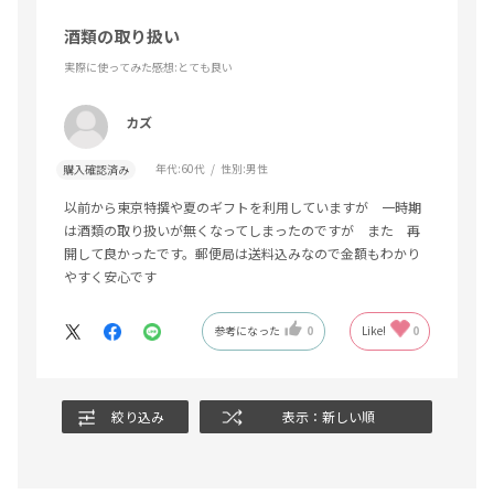
酒類の取り扱い
実際に使ってみた感想
:とても良い
カズ
年代:
60代
性別:
男性
購入確認済み
以前から東京特撰や夏のギフトを利用していますが 一時期
は酒類の取り扱いが無くなってしまったのですが また 再
開して良かったです。郵便局は送料込みなので金額もわかり
やすく安心です
参考になった
0
Like!
0
絞り込み
表示：新しい順