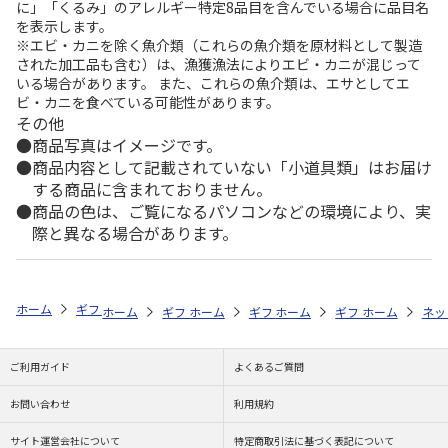
に」「くるみ」のアレルギー特定8品目を含んでいる場合に品目名
を表示します。
※エビ・カニを除く魚介類（これらの魚介類を原材料として製造
された加工品も含む）は、漁獲漁法によりエビ・カニが混じって
いる場合があります。 また、これらの魚介類は、エサとしてエ
ビ・カニを食べている可能性があります。
その他
商品写真はイメージです。
商品内容として記載されていない「小道具類」はお届け
する商品に含まれておりません。
商品の色は、ご覧になるパソコンなどの環境により、実
際と異なる場合があります。
ホーム
ギフトストア
お中元・夏ギフト特集 2026
贈る相手から探す
ホーム
ギフトストア
ホーム
ギフトストア
お中元・夏ギフト特集 2026
ホーム
ギフトストア
お中元・夏ギフト特集
ホーム
ネッ
お
贈
ご利用ガイド
よくあるご質問
お問い合わせ
利用規約
サイト運営会社について
特定商取引法に基づく表記について