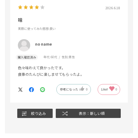
2026.6.18
味
実際に使ってみた感想
:良い
no name
年代:
60代
性別:
男性
購入確認済み
色々味わえて良かったです。
食事のたんびに楽しませてもらったよ。
参考になった
0
Like!
0
絞り込み
表示：新しい順