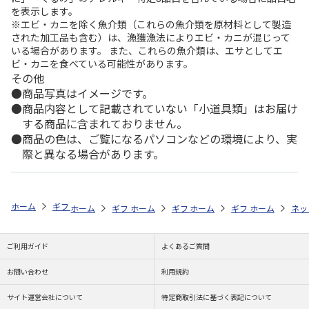
を表示します。
※エビ・カニを除く魚介類（これらの魚介類を原材料として製造
された加工品も含む）は、漁獲漁法によりエビ・カニが混じって
いる場合があります。 また、これらの魚介類は、エサとしてエ
ビ・カニを食べている可能性があります。
その他
商品写真はイメージです。
商品内容として記載されていない「小道具類」はお届け
する商品に含まれておりません。
商品の色は、ご覧になるパソコンなどの環境により、実
際と異なる場合があります。
ホーム
ギフトストア
お中元・夏ギフト特集 2026
贈る相手から探す
ホーム
ギフトストア
ホーム
ギフトストア
お中元・夏ギフト特集 2026
ホーム
ギフトストア
お中元・夏ギフト特集
ホーム
ネッ
お
贈
ご利用ガイド
よくあるご質問
お問い合わせ
利用規約
サイト運営会社について
特定商取引法に基づく表記について