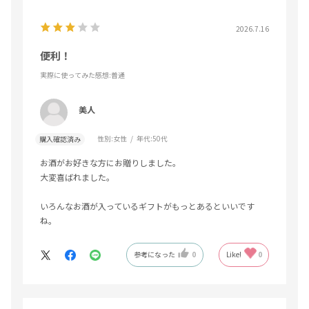
2026.7.16
便利！
実際に使ってみた感想
:普通
美人
性別:
女性
年代:
50代
購入確認済み
お酒がお好きな方にお贈りしました。
大変喜ばれました。
いろんなお酒が入っているギフトがもっとあるといいです
ね。
参考になった
0
Like!
0