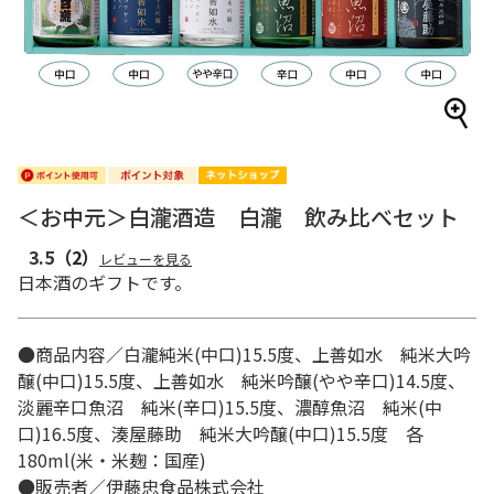
＜お中元＞白瀧酒造 白瀧 飲み比べセット
3.5
（2）
レビューを見る
日本酒のギフトです。
●商品内容／白瀧純米(中口)15.5度、上善如水 純米大吟
醸(中口)15.5度、上善如水 純米吟醸(やや辛口)14.5度、
淡麗辛口魚沼 純米(辛口)15.5度、濃醇魚沼 純米(中
口)16.5度、湊屋藤助 純米大吟醸(中口)15.5度 各
180ml(米・米麹：国産)
●販売者／伊藤忠食品株式会社