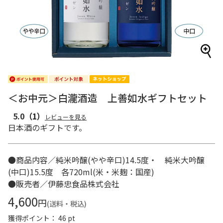
＜お中元＞白瀧酒造 上善如水ギフトセット
5.0
（1）
レビューを見る
日本酒のギフトです。
●商品内容／純米吟醸(やや辛口)14.5度・ 純米大吟醸
(中口)15.5度 各720ml(米・米麹：国産)
●販売者／伊藤忠食品株式会社
4,600
円
(送料・税込)
獲得ポイント： 46 pt