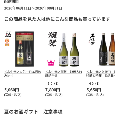
配送期間
2026年06月11日～2026年08月31日
この商品を見た人は他にこんな商品も買っています
＜お中元＞人気一日本酒飲
＜お中元＞獺祭 純米大吟
＜お中元＞久保田 
み比べ
醸詰合せ
吟醸と吟醸 飲み比
5.0
（1）
4.0
（1）
5,060円
7,800円
5,650円
(送料・税込)
(送料・税込)
(送料・税込)
夏のお酒ギフト 注意事項