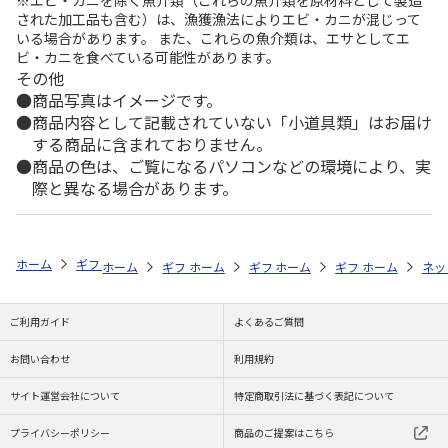
※エビ・カニを除く魚介類（これらの魚介類を原材料として製造
された加工品も含む）は、漁獲漁法によりエビ・カニが混じって
いる場合があります。 また、これらの魚介類は、エサとしてエ
ビ・カニを食べている可能性があります。
その他
商品写真はイメージです。
商品内容として記載されていない「小道具類」はお届け
する商品に含まれておりません。
商品の色は、ご覧になるパソコンなどの環境により、実
際と異なる場合があります。
ホーム
ギフトストア
お中元・夏ギフト特集 2026
贈る相手から探す
ホーム
ギフトストア
ホーム
ギフトストア
お中元・夏ギフト特集 2026
ホーム
ギフトストア
お中元・夏ギフト特集
ホーム
ネッ
お
贈
ご利用ガイド
よくあるご質問
お問い合わせ
利用規約
サイト運営会社について
特定商取引法に基づく表記について
プライバシーポリシー
商品のご提案はこちら