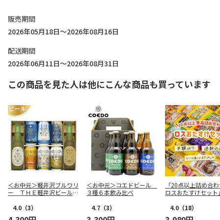
販売期間
2026年05月18日～2026年08月16日
配送期間
2026年06月11日～2026年08月31日
この商品を見た人は他にこんな商品も買っています
＜お中元＞軽井沢ブルワリ
＜お中元＞コエドビール
「20点以上詰め合わ
ー ＴＨＥ軽井沢ビールセ
３種６本飲み比べ
ロスおたすけセット
ットＢ
4.0
（3）
4.7
（3）
4.0
（18）
4,300円
3,300円
3,980円