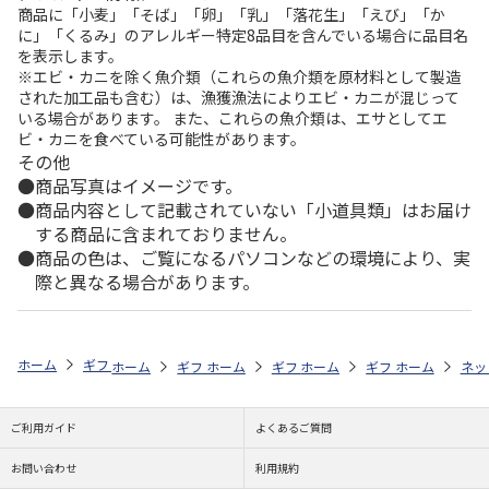
商品に「小麦」「そば」「卵」「乳」「落花生」「えび」「か
に」「くるみ」のアレルギー特定8品目を含んでいる場合に品目名
を表示します。
※エビ・カニを除く魚介類（これらの魚介類を原材料として製造
された加工品も含む）は、漁獲漁法によりエビ・カニが混じって
いる場合があります。 また、これらの魚介類は、エサとしてエ
ビ・カニを食べている可能性があります。
その他
商品写真はイメージです。
商品内容として記載されていない「小道具類」はお届け
する商品に含まれておりません。
商品の色は、ご覧になるパソコンなどの環境により、実
際と異なる場合があります。
ホーム
ギフトストア
お中元・夏ギフト特集 2026
贈る相手から探す
ホーム
ギフトストア
ホーム
ギフトストア
お中元・夏ギフト特集 2026
ホーム
ギフトストア
お中元・夏ギフト特集
ホーム
ネッ
お
贈
ご利用ガイド
よくあるご質問
お問い合わせ
利用規約