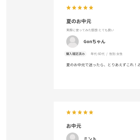
夏のお中元
実際に使ってみた感想
:とても良い
Gonちゃん
購入確認済み
年代:
60代
性別:
女性
夏のお中元で迷ったら、とりあえずこれ！み
お中元
ミント