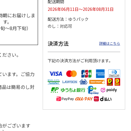
配送期間
2026年06月11日～2026年08月31日
時期にお届けしま
配送方法
ゆうパック
す。
のし
対応可
ビス４
＜お中元＞サッポ
＜お中元＞アサヒ
＜お中元＞アサヒス
中旬～8月下旬）
ット
ロ ヱビスビール缶
スーパードライファ
ーパードライ缶ビー
）
セットＡ
ミリーセットＡ
ルセット
4.9
（7）
4.5
（6）
5.0
（5）
決済方法
詳細はこちら
3,800円
3,750円
4,730円
(送料・税込)
(送料・税込)
(送料・税込)
ください。
下記の決済方法がご利用頂けます。
ています。ご協力
商品は簡易のし対
合がございます