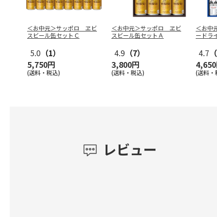
＜お中元＞サッポロ ヱビ
＜お中元＞サッポロ ヱビ
＜お中
スビール缶セットＣ
スビール缶セットＡ
ードラ
5.0
（1）
4.9
（7）
4.7
（
5,750円
3,800円
4,65
(送料・税込)
(送料・税込)
(送料・
レビュー