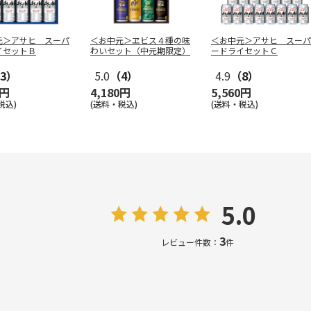
元＞アサヒ スーパ
＜お中元＞ヱビス４種の味
＜お中元＞アサヒ スーパ
イセットＢ
わいセット（中元期限定）
ードライセットＣ
3）
5.0
（4）
4.9
（8）
0円
4,180円
5,560円
税込)
(送料・税込)
(送料・税込)
5.0
3
レビュー件数：
件