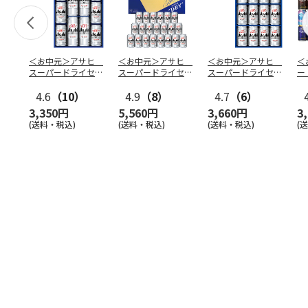
＜お中元＞アサヒ
＜お中元＞アサヒ
＜お中元＞アサヒ
＜
スーパードライセッ
スーパードライセッ
スーパードライセッ
ー
トＤ
トＣ
トＡ
ム
4.6
（10）
4.9
（8）
4.7
（6）
ッ
3,350円
5,560円
3,660円
3
(送料・税込)
(送料・税込)
(送料・税込)
(