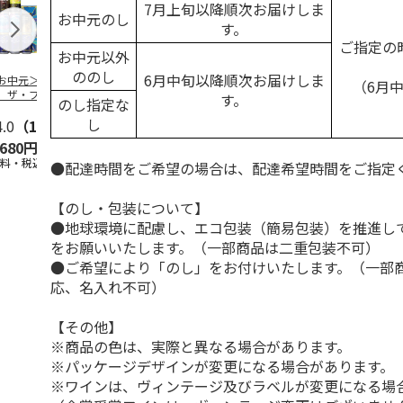
7月上旬以降順次お届けしま
お中元のし
す。
ご指定の
お中元以外
ののし
6月中旬以降順次お届けしま
お中元＞サントリ
＜お中元＞アサヒ
シュマッツ「ヴァイ
＜お中元＞ヱ
（6月
 ザ・プレミア
アサヒビール５種セ
ツェン缶330ml＆へ
種の味わいセ
す。
のし指定な
・モルツ ５種セ
ットＡ
レス缶330ml」
…
（中元期限定
し
トＡ
4.0
（1）
5.0
（5）
5.0
（1）
5.0
（4）
,680円
3,750円
9,580円
4,180円
送料・税込)
(送料・税込)
(送料・税込)
(送料・税込)
●配達時間をご希望の場合は、配達希望時間をご指定
【のし・包装について】
●地球環境に配慮し、エコ包装（簡易包装）を推進し
をお願いいたします。（一部商品は二重包装不可）
●ご希望により「のし」をお付けいたします。（一部
応、名入れ不可）
【その他】
※商品の色は、実際と異なる場合があります。
※パッケージデザインが変更になる場合があります。
※ワインは、ヴィンテージ及びラベルが変更になる場