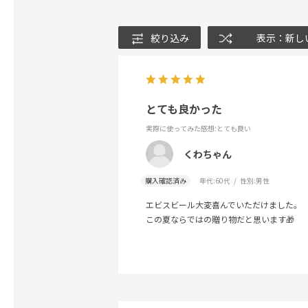
絞り込み
表示：新し
とても良かった
実際に使ってみた感想
:とても良い
くわちゃん
購入確認済み
年代:
60代
性別:
男性
エビスビール大変喜んでいただけました。
この夏ならではの贈り物だと思います🎁