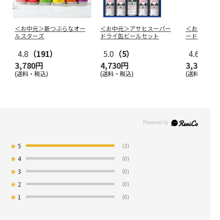
＜お中元＞新つぶらなオー
＜お中元＞アサヒスーパー
＜お中元＞
ルスターズ
ドライ缶ビールセット
ードライセ
4.8
（191）
5.0
（5）
4.6
（10
3,780円
4,730円
3,350円
(送料・税込)
(送料・税込)
(送料・税込)
★
5
(3)
★
4
(0)
★
3
(0)
★
2
(0)
★
1
(0)