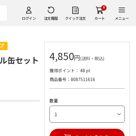
0
ログイン
注文履歴
クイック注文
カート
メニュー
4,850
円
ル缶セット
(送料・税込)
獲得ポイント： 48 pt
商品番号
8087511616
数量