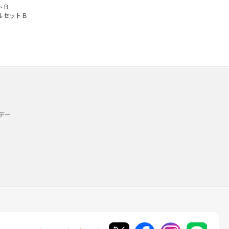
トＢ
ルセットＢ
デー