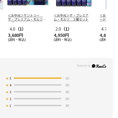
＜お中元＞サントリー
＜お中元＞ザ・プレミア
＜お中元＞
ザ・プレミアム・モルツ
ム・モルツ ３種セット
ードライセ
５種セットＡ
4.0
（1）
2.0
（1）
4.7
（3）
3,680円
4,950円
4,650円
(送料・税込)
(送料・税込)
(送料・税込)
★
5
(1)
★
4
(0)
★
3
(0)
★
2
(0)
★
1
(0)