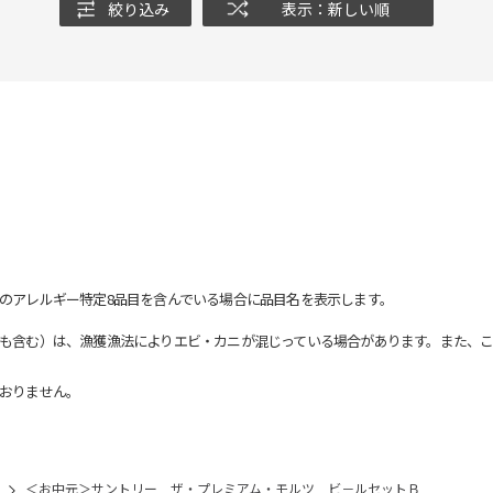
絞り込み
表示：新しい順
のアレルギー特定8品目を含んでいる場合に品目名を表示します。
も含む）は、漁獲漁法によりエビ・カニが混じっている場合があります。また、こ
おりません。
＜お中元＞サントリー ザ・プレミアム・モルツ ビ－ルセットＢ