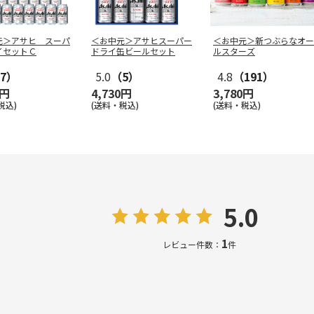
元＞アサヒ スーパ
＜お中元＞アサヒスーパー
＜お中元＞新つぶらなオー
イセットＣ
ドライ缶ビールセット
ルスターズ
7）
5.0
（5）
4.8
（191）
0円
4,730円
3,780円
税込)
(送料・税込)
(送料・税込)
5.0
1
レビュー件数：
件