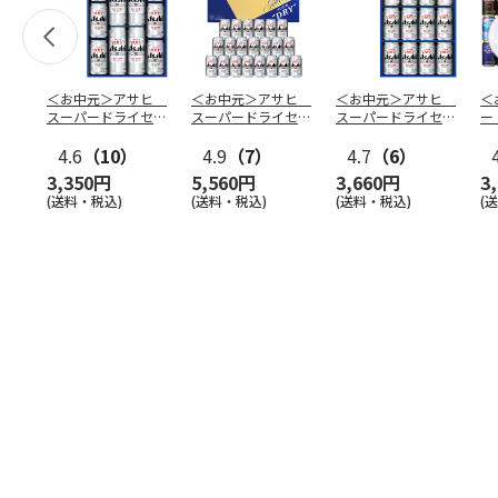
＜お中元＞アサヒ
＜お中元＞アサヒ
＜お中元＞アサヒ
＜
スーパードライセッ
スーパードライセッ
スーパードライセッ
ー
トＤ
トＣ
トＡ
ム
4.6
（10）
4.9
（7）
4.7
（6）
ッ
3,350円
5,560円
3,660円
3
(送料・税込)
(送料・税込)
(送料・税込)
(