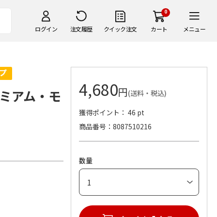
0
ログイン
注文履歴
クイック注文
カート
メニュー
4,680
円
ミアム・モ
(送料・税込)
獲得ポイント： 46 pt
商品番号
8087510216
数量