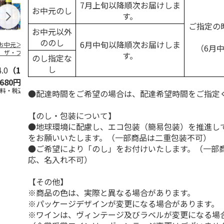
7月上旬以降順次お届けしま
お中元のし
す。
ご指定の
お中元以外
ののし
6月中旬以降順次お届けしま
お中元＞サントリ
＜お中元＞アサヒ
＜お中元＞ヱビス４
＜お中元＞サ
（6月
 ザ・プレミア
アサヒビール５種セ
種の味わいセット
ロ ヱビスビ
す。
のし指定な
・モルツ ５種セ
ットＡ
（中元期限定）
セットＡ
し
トＡ
4.0
（1）
5.0
（5）
5.0
（4）
4.9
（7）
,680円
3,750円
4,180円
3,800円
送料・税込)
(送料・税込)
(送料・税込)
(送料・税込)
●配達時間をご希望の場合は、配達希望時間をご指定
【のし・包装について】
●地球環境に配慮し、エコ包装（簡易包装）を推進し
をお願いいたします。（一部商品は二重包装不可）
●ご希望により「のし」をお付けいたします。（一部
応、名入れ不可）
【その他】
※商品の色は、実際と異なる場合があります。
※パッケージデザインが変更になる場合があります。
※ワインは、ヴィンテージ及びラベルが変更になる場