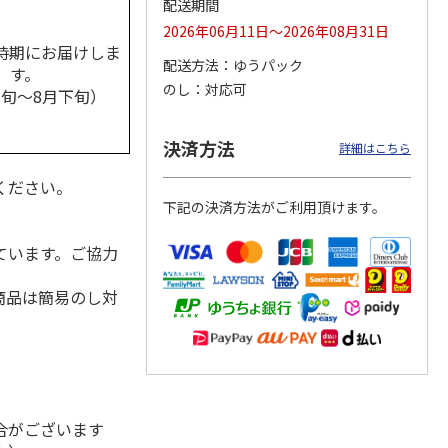
配送期間
2026年06月11日～2026年08月31日
時期にお届けしま
配送方法
ゆうパック
す。
のし
対応可
ッポ
＜お中元＞アサヒス
＜お中元＞アサヒ
シュマッツ「ヴァイ
中旬～8月下旬）
ール缶
ーパードライ缶ビー
スーパードライファ
ツェン缶330ml＆へ
ルセット
ミリーセットＡ
レス缶330ml」
…
5.0
（5）
4.6
（5）
5.0
（1）
決済方法
詳細はこちら
4,730円
3,750円
9,580円
(送料・税込)
(送料・税込)
(送料・税込)
ください。
下記の決済方法がご利用頂けます。
ています。ご協力
商品は簡易のし対
合がございます