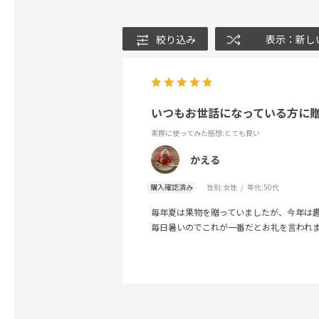
絞り込み
表示：新し
いつもお世話になっている方に
実際に使ってみた感想
:とても良い
かえる
購入確認済み
性別:
女性
年代:
50代
毎年夏は果物を贈っていましたが、今年は
毎日暑いのでこれが一番だとお礼を言われ