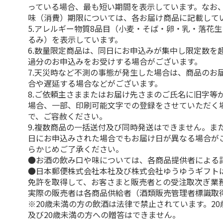
っている場合、最も短い期間を表示しています。なお
味（消費）期限については、各お届け商品に記載して
5.アレルギー物質8品目（小麦・そば・卵・乳・落花
るみ）を表示しています。
6.数量限定商品は、同日にお申込みが集中し限定数を
過分のお申込みをお受けする場合がございます。
7.天災時など不測の事態が発生した場合は、商品のお
合や遅延する場合などがございます。
8.ご依頼主さままたはお届け先さまのご氏名に旧字等
場合、一部、印刷可能文字での登録をさせていただく
で、ご容赦ください。
9.複数商品の一括送付及び同時発送はできません。ま
日にお申込みされた場合でもお届け日が異なる場合が
らかじめご了承ください。
●お酒の飲み口や味については、各商品提供者による
●日本郵便株式会社本社及び株式会社ゆうゆうギフト
免許を取得して、お客さまと販売者との受注取次ぎ業
実際の販売者は各商品供給者（酒類販売管理者標識取
※20歳未満の方の飲酒は法律で禁止されています。2
及び20歳未満の方への贈答はできません。