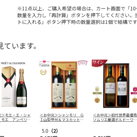
※11点以上、ご購入希望の場合は、カート画面で「10
数量を入力し「再計算」ボタンを押下してください。
トに入れる」ボタン押下時の数量選択は1個で結構です
見ています。
元＞モエ・エ・シャ
＜お中元＞シャンモリ Ｇ
＜お中元＞初代世界最優秀
 モエ アンペリア
Ｉ山梨甲州＆マスカット・
ソムリエ厳選ボルドーワイ
付
ベーリーＡ
…
ンセット
5.0
（2）