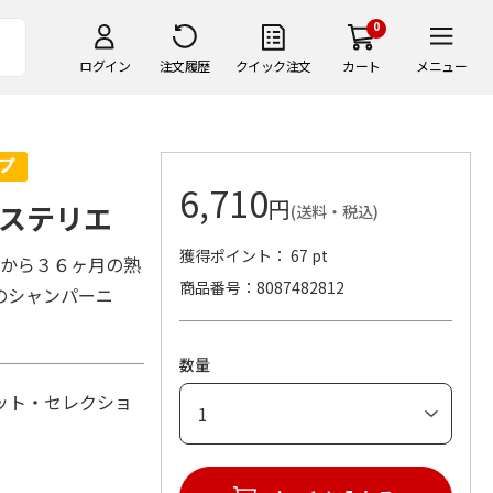
0
ログイン
注文履歴
クイック注文
カート
メニュー
6,710
円
ステリエ
(送料・税込)
獲得ポイント： 67 pt
うから３６ヶ月の熟
商品番号
8087482812
のシャンパーニ
数量
ット・セレクショ