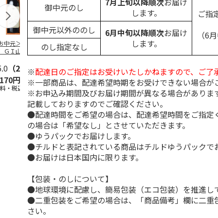
7月上旬以降順次
お届け
御中元のし
します。
ご指
御中元以外ののし
6月中旬以降順次
お届け
（6
します。
お中元＞シャンモ
＜お中元＞濱田 梅
＜お中元＞モメサ
＜お中元＞梅
のし指定なし
 ＧＩ山梨甲州＆
酒ＨＡＭＡＤＡ Ｒ
ン ブルゴーニュ
比べ４本セッ
スカット・ベーリ
ｅｄ＆Ｗｈｉｔｅ
赤白ワインセット
Ａ
5.0
…
（2）
5.0
（1）
※
配達日のご指定はお受けいたしかねますので、ご了
,170円
3,800円
5,500円
4,180円
※一部商品は、配達希望時期をお受けできない場合が
送料・税込)
(送料・税込)
(送料・税込)
(送料・税込)
※お申込み期間及びお届け期間が異なる場合がありま
記載しておりますのでご確認ください。
●配達時間をご希望の場合は、配達希望時間をご指定
の場合は「希望なし」とさせていただきます。
●ゆうパックでお届けします。
●チルドと表記されている商品はチルドゆうパックで
●お届けは日本国内に限ります。
【包装・のしについて】
●地球環境に配慮し、簡易包装（エコ包装）を推進し
●二重包装をご希望の場合は、「商品備考」欄に二重
さい。