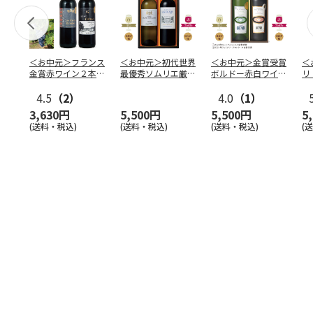
＜お中元＞フランス
＜お中元＞初代世界
＜お中元＞金賞受賞
＜
金賞赤ワイン２本セ
最優秀ソムリエ厳選
ボルドー赤白ワイン
リ
ット
ボルドーワインセッ
セット
マ
4.5
（2）
ト
4.0
（1）
ー
3,630円
5,500円
5,500円
5
(送料・税込)
(送料・税込)
(送料・税込)
(