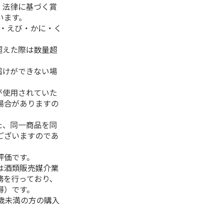
、法律に基づく賞
います。
生・えび・かに・く
超えた際は数量超
届けができない場
が使用されていた
場合がありますの
た、同一商品を同
ございますのであ
評価です。
は酒類販売媒介業
務を行っており、
得）です。
0歳未満の方の購入