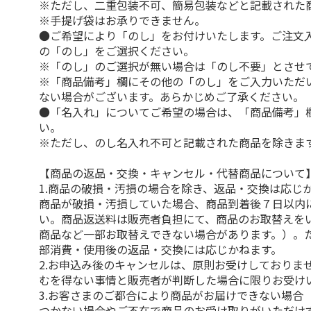
※ただし、二重包装不可、簡易包装などと記載された
※手提げ袋はお承りできません。
●ご希望により「のし」をお付けいたします。ご注文
の「のし」をご選択ください。
※「のし」のご選択が無い場合は「のし不要」とさせ
※「商品備考」欄にその他の「のし」をご入力いただ
ない場合がございます。あらかじめご了承ください。
●「名入れ」についてご希望の場合は、「商品備考」
い。
※ただし、のし名入れ不可と記載された商品を除きま
【商品の返品・交換・キャンセル・代替商品について
1.商品の破損・汚損の場合を除き、返品・交換は応じ
商品が破損・汚損していた場合、商品到着後７日以内
い。商品返送料は販売者負担にて、商品のお取替えを
商品など一部お取替えできない場合があります。）。
部消費・使用後の返品・交換には応じかねます。
2.お申込み後のキャンセルは、原則お受けしておりま
むを得ない事情と販売者が判断した場合に限りお受け
3.お客さまのご都合により商品がお届けできない場合
つかない場合やご不在で商品のお受け取りがいただけ