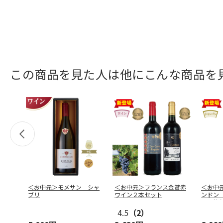
この商品を見た人は他にこんな商品を
＜お中元＞モメサン シャ
＜お中元＞フランス金賞赤
＜お中
ブリ
ワイン２本セット
ンドン
ル 箱
4.5
（2）