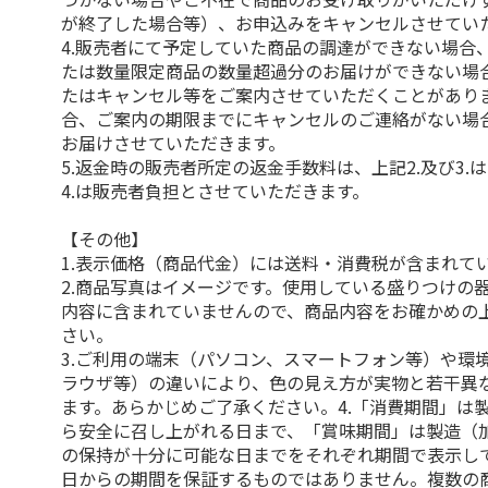
が終了した場合等）、お申込みをキャンセルさせてい
4.販売者にて予定していた商品の調達ができない場合
たは数量限定商品の数量超過分のお届けができない場
たはキャンセル等をご案内させていただくことがあり
合、ご案内の期限までにキャンセルのご連絡がない場
お届けさせていただきます。
5.返金時の販売者所定の返金手数料は、上記2.及び3.
4.は販売者負担とさせていただきます。
【その他】
1.表示価格（商品代金）には送料・消費税が含まれて
2.商品写真はイメージです。使用している盛りつけの
内容に含まれていませんので、商品内容をお確かめの
さい。
3.ご利用の端末（パソコン、スマートフォン等）や環
ラウザ等）の違いにより、色の見え方が実物と若干異
ます。あらかじめご了承ください。4.「消費期間」は
ら安全に召し上がれる日まで、「賞味期間」は製造（
の保持が十分に可能な日までをそれぞれ期間で表示し
日からの期間を保証するものではありません。複数の