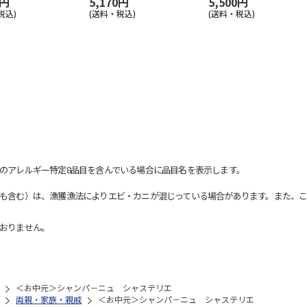
0円
5,170円
5,500円
税込)
(送料・税込)
(送料・税込)
のアレルギー特定8品目を含んでいる場合に品目名を表示します。
も含む）は、漁獲漁法によりエビ・カニが混じっている場合があります。また、こ
おりません。
＜お中元＞シャンパ－ニュ シャステリエ
両親・家族・親戚
＜お中元＞シャンパ－ニュ シャステリエ