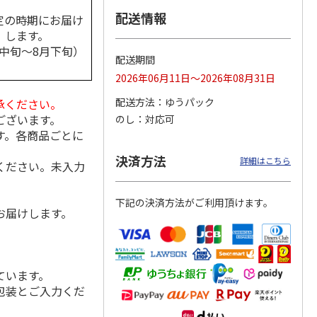
配送情報
定の時期にお届け
します。
月中旬～8月下旬）
配送期間
酒飲み
＜お中元＞高級梅酒
＜お中元＞チョーヤ
＜お中元＞魅惑のブ
ト
ギフト！手もぎ梅の
梅酒 ザ・チョー
ルガリアワイン リ
2026年06月11日～2026年08月31日
梅酒
ヤ ギフトエディシ
ュボフ赤白セット
ョン
5.0
（1）
配送方法
ゆうパック
承ください。
4,730円
4,500円
3,410円
ございます。
のし
対応可
(送料・税込)
(送料・税込)
(送料・税込)
す。各商品ごとに
決済方法
詳細はこちら
ください。未入力
下記の決済方法がご利用頂けます。
お届けします。
ています。
包装とご入力くだ