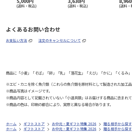
5,000円
3,630円
8,96
(送料・税込)
(送料・税込)
(送料・
よくあるお問い合わせ
お支払い方法
注文のキャンセルについて
商品に「小麦」「そば」「卵」「乳」「落花生」「えび」「かに」「くるみ」
※エビ・カニを除く魚介類（これらの魚介類を原材料として製造された加工品
※商品写真はイメージです。
※商品内容として記載されていない「小道具類」はお届けする商品に含まれて
※商品の色は、印刷の都合により、実際と異なる場合があります。
ホーム
ギフトストア
お中元・夏ギフト特集 2026
贈る相手から探す
ホーム
ギフトストア
お中元・夏ギフト特集 2026
贈る相手から探す