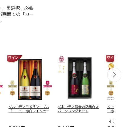
+」を選択、必要
当画面での「カー
。
＜お中元＞モメサン ブル
＜お中元＞酵母の泡赤白ス
＜お中元＞
ゴーニュ 赤白ワインセッ
パ－クリングセット
ー赤白ワイ
ト
4.0
（1）