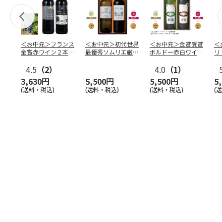
＜お中元＞フランス
＜お中元＞初代世界
＜お中元＞金賞受賞
＜
金賞赤ワイン２本セ
最優秀ソムリエ厳選
ボルドー赤白ワイン
リ
ット
ボルドーワインセッ
セット
マ
4.5
（2）
ト
4.0
（1）
ー
3,630円
5,500円
5,500円
5
(送料・税込)
(送料・税込)
(送料・税込)
(