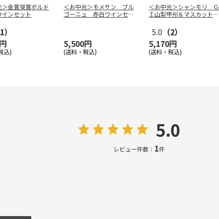
元＞金賞受賞ボルド
＜お中元＞モメサン ブル
＜お中元＞シャンモリ Ｇ
ワインセット
ゴーニュ 赤白ワインセッ
Ｉ山梨甲州＆マスカット・
ト
ベーリーＡ
…
1）
5.0
（2）
0円
5,500円
5,170円
税込)
(送料・税込)
(送料・税込)
5.0
1
レビュー件数：
件