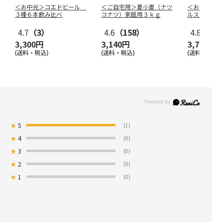
＜お中元＞コエドビール
＜ご自宅用＞夏小夏（ナツ
＜お中元＞
３種６本飲み比べ
コナツ）家庭用３ｋｇ
ルスターズ
4.7
（3）
4.6
（158）
4.8
（19
3,300円
3,140円
3,780円
(送料・税込)
(送料・税込)
(送料・税込)
★
5
(1)
★
4
(0)
★
3
(0)
★
2
(0)
★
1
(0)