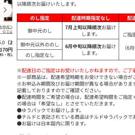
以降順次お届けいたします。
のし指定
配達時期指定なし
配
7月上旬以降順次
お届け
お中元＞シャンモ
＜お中元＞濱田 梅
＜お中元＞モメサ
＜お中元＞梅
御中元のし
 ＧＩ山梨甲州＆
酒ＨＡＭＡＤＡ Ｒ
ン ブルゴーニュ
比べ４本セッ
します。
ご指
スカット・ベーリ
ｅｄ＆Ｗｈｉｔｅ
赤白ワインセット
Ａ
5.0
…
（2）
5.0
（1）
御中元以外ののし
6月中旬以降順次
お届け
（6
,170円
3,800円
5,500円
4,180円
します。
のし指定なし
送料・税込)
(送料・税込)
(送料・税込)
(送料・税込)
※
配達日のご指定はお受けいたしかねますので、ご了
※一部商品は、配達希望時期をお受けできない場合が
※お申込み期間及びお届け期間が異なる場合がありま
記載しておりますのでご確認ください。
●配達時間をご希望の場合は、配達希望時間をご指定
の場合は「希望なし」とさせていただきます。
●ゆうパックでお届けします。
●チルドと表記されている商品はチルドゆうパックで
●お届けは日本国内に限ります。