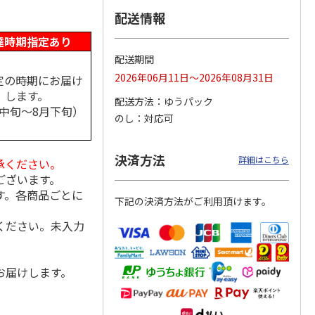
配送情報
達時期指定あり
配送期間
酒飲み
＜お中元＞高級梅酒
＜お中元＞チョーヤ
＜お中元＞本格梅酒
ト
ギフト！手もぎ梅の
梅酒 ザ・チョー
詰合せ
2026年06月11日～2026年08月31日
定の時期にお届け
梅酒
ヤ ギフトエディシ
します。
ョン
配送方法
ゆうパック
月中旬～8月下旬）
4,730円
4,500円
4,700円
のし
対応可
(送料・税込)
(送料・税込)
(送料・税込)
決済方法
詳細はこちら
承ください。
ございます。
す。各商品ごとに
下記の決済方法がご利用頂けます。
ください。未入力
お届けします。