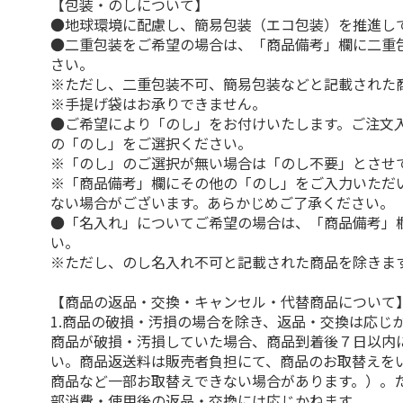
【包装・のしについて】
●地球環境に配慮し、簡易包装（エコ包装）を推進し
●二重包装をご希望の場合は、「商品備考」欄に二重
さい。
※ただし、二重包装不可、簡易包装などと記載された
※手提げ袋はお承りできません。
●ご希望により「のし」をお付けいたします。ご注文
の「のし」をご選択ください。
※「のし」のご選択が無い場合は「のし不要」とさせ
※「商品備考」欄にその他の「のし」をご入力いただ
ない場合がございます。あらかじめご了承ください。
●「名入れ」についてご希望の場合は、「商品備考」
い。
※ただし、のし名入れ不可と記載された商品を除きま
【商品の返品・交換・キャンセル・代替商品について
1.商品の破損・汚損の場合を除き、返品・交換は応じ
商品が破損・汚損していた場合、商品到着後７日以内
い。商品返送料は販売者負担にて、商品のお取替えを
商品など一部お取替えできない場合があります。）。
部消費・使用後の返品・交換には応じかねます。