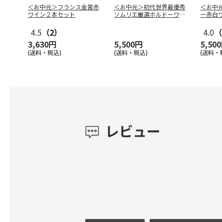
＜お中元＞フランス金賞赤
＜お中元＞初代世界最優秀
＜お中
ワイン２本セット
ソムリエ厳選ボルドーワイ
ー赤白
ンセット
4.5
（2）
4.0
（
3,630円
5,500円
5,50
(送料・税込)
(送料・税込)
(送料・
レビュー