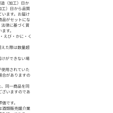
製造（加工）日か
加工）日から品質
ています。お届け
商品がセットにな
、法律に基づく賞
います。
生・えび・かに・く
超えた際は数量超
届けができない場
が使用されていた
場合がありますの
た、同一商品を同
ございますのであ
評価です。
は酒類販売媒介業