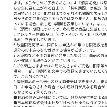
ます。あらかじめご了承ください。4.「消費期間」は
ら安全に召し上がれる日まで、「賞味期間」は製造（
の保持が十分に可能な日までをそれぞれ期間で表示し
日からの期間を保証するものではありません。複数の
っている場合、最も短い期間を表示しています。なお
味（消費）期限については、各お届け商品に記載して
5.アレルギー物質8品目（小麦・そば・卵・乳・落花
るみ）を表示しています。
6.数量限定商品は、同日にお申込みが集中し限定数を
過分のお申込みをお受けする場合がございます。
7.天災時など不測の事態が発生した場合は、商品のお
合や遅延する場合などがございます。
8.ご依頼主さままたはお届け先さまのご氏名に旧字等
場合、一部、印刷可能文字での登録をさせていただく
で、ご容赦ください。
9.複数商品の一括送付及び同時発送はできません。ま
日にお申込みされた場合でもお届け日が異なる場合が
らかじめご了承ください。
●お酒の飲み口や味については、各商品提供者による
●日本郵便株式会社本社及び株式会社ゆうゆうギフト