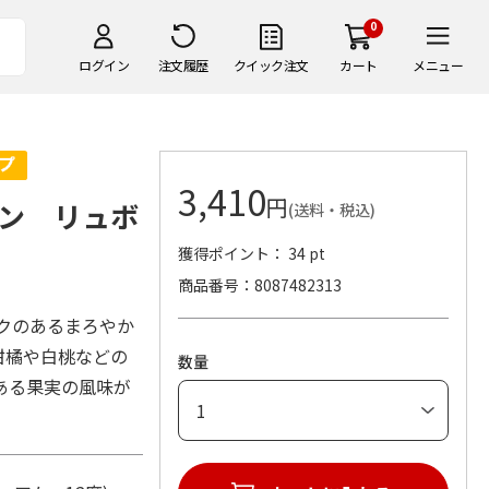
0
ログイン
注文履歴
クイック注文
カート
メニュー
3,410
円
ン リュボ
(送料・税込)
獲得ポイント： 34 pt
商品番号
8087482313
クのあるまろやか
柑橘や白桃などの
数量
ある果実の風味が