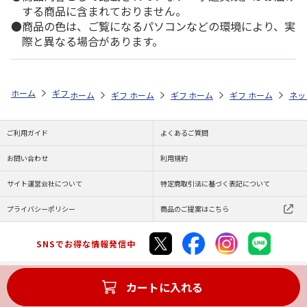
する商品に含まれておりません。
商品の色は、ご覧になるパソコンなどの環境により、実
際と異なる場合があります。
ホーム
ギフトストア
お中元・夏ギフト特集 2026
贈る相手から探す
ホーム
ギフトストア
ホーム
ギフトストア
お中元・夏ギフト特集 2026
ホーム
ギフトストア
お中元・夏ギフト特集
ホーム
ネッ
お
贈
ご利用ガイド
よくあるご質問
お問い合わせ
利用規約
サイト運営会社について
特定商取引法に基づく表記について
プライバシーポリシー
商品のご提案はこちら
SNSでお得な情報発信中
カートに入れる
Copyright (C) JAPAN POST Co.,Ltd. All Rights Reserved.