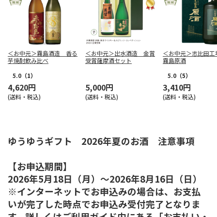
＜お中元＞霧島酒造 香る
＜お中元＞出水酒造 金賞
＜お中元＞志比田工
芋焼酎飲み比べ
受賞薩摩酒セット
霧島原酒
5.0
（1）
5.0
（5）
4,620円
5,000円
3,410円
(送料・税込)
(送料・税込)
(送料・税込)
ゆうゆうギフト 2026年夏のお酒 注意事項
【お申込期間】
2026年5月18日（月）～2026年8月16日（日）
※インターネットでお申込みの場合は、お支払
いが完了した時点でお申込み受付完了となりま
す。詳しくはご利用ガイド内にある「お支払い・