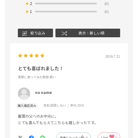
★
2
(0)
★
1
(0)
絞り込み
表示：新しい順
2026.7.21
とても喜ばれました！
実際に使ってみた感想
:良い
no name
性別:
回答しない
年代:
20代
購入確認済み
義理の父へのお中元に。
とても喜んでもらえてこちらも嬉しかったです。
参考になった
0
Like!
0