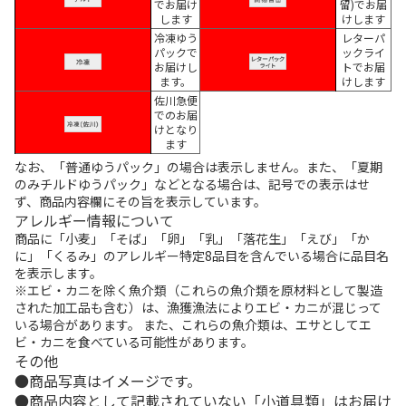
でお届け
留)でお届
します
けします
冷凍ゆう
レターパ
パックで
ックライ
お届けし
トでお届
ます。
けします
佐川急便
でのお届
けとなり
ます
なお、「普通ゆうパック」の場合は表示しません。また、「夏期
のみチルドゆうパック」などとなる場合は、記号での表示はせ
ず、商品内容欄にその旨を表示しています。
アレルギー情報について
商品に「小麦」「そば」「卵」「乳」「落花生」「えび」「か
に」「くるみ」のアレルギー特定8品目を含んでいる場合に品目名
を表示します。
※エビ・カニを除く魚介類（これらの魚介類を原材料として製造
された加工品も含む）は、漁獲漁法によりエビ・カニが混じって
いる場合があります。 また、これらの魚介類は、エサとしてエ
ビ・カニを食べている可能性があります。
その他
商品写真はイメージです。
商品内容として記載されていない「小道具類」はお届け