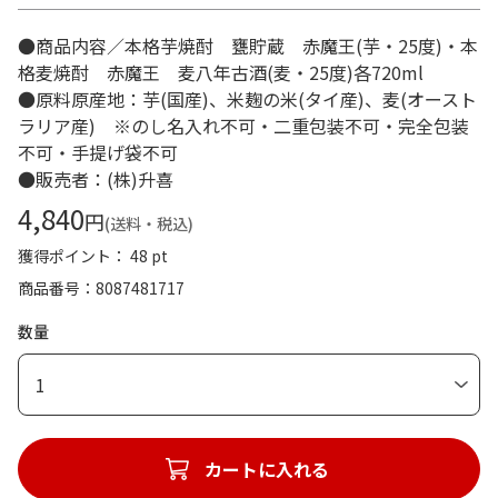
●商品内容／本格芋焼酎 甕貯蔵 赤魔王(芋・25度)・本
格麦焼酎 赤魔王 麦八年古酒(麦・25度)各720ml
●原料原産地：芋(国産)、米麹の米(タイ産)、麦(オースト
ラリア産) ※のし名入れ不可・二重包装不可・完全包装
不可・手提げ袋不可
●販売者：(株)升喜
4,840
円
(送料・税込)
獲得ポイント： 48 pt
商品番号
8087481717
数量
1
カートに入れる