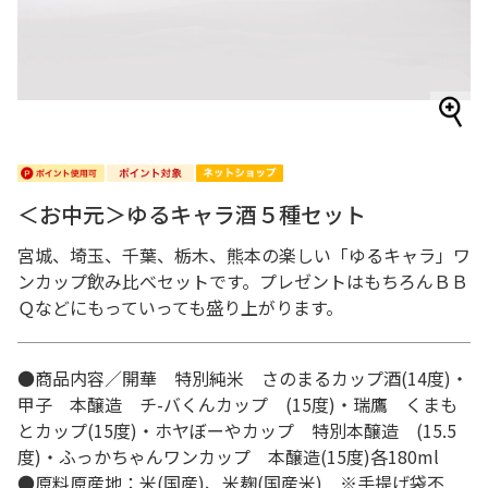
＜お中元＞ゆるキャラ酒５種セット
宮城、埼玉、千葉、栃木、熊本の楽しい「ゆるキャラ」ワ
ンカップ飲み比べセットです。プレゼントはもちろんＢＢ
Ｑなどにもっていっても盛り上がります。
●商品内容／開華 特別純米 さのまるカップ酒(14度)・
甲子 本醸造 チ-バくんカップ (15度)・瑞鷹 くまも
とカップ(15度)・ホヤぼーやカップ 特別本醸造 (15.5
度)・ふっかちゃんワンカップ 本醸造(15度)各180ml
●原料原産地：米(国産)、米麹(国産米) ※手提げ袋不