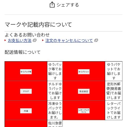
シェアする
マークや記載内容について
よくあるお問い合わせ
お支払い方法
注文のキャンセルについて
配送情報について
ゆうパッ
ゆうパケ
ク等でお
ットでお
届けしま
届けしま
す
す
チルドゆ
定形外郵
うパック
便(簡易書
でお届け
留)でお届
します
けします
冷凍ゆう
レターパ
パックで
ックライ
お届けし
トでお届
ます。
けします
佐川急便