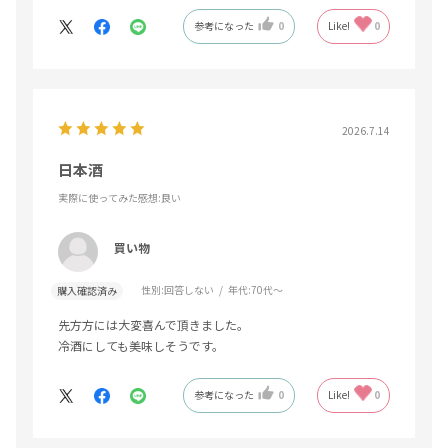
参考になった
0
Like!
0
2026.7.14
日本酒
実際に使ってみた感想
:良い
買い物
性別:
回答しない
年代:
70代～
購入確認済み
先方方には大変喜んで頂きました。
冷酒にしても美味しそうです。
参考になった
0
Like!
0