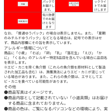
パックで
ックライ
お届けし
トでお届
ます。
けします
佐川急便
でのお届
けとなり
ます
なお、「普通ゆうパック」の場合は表示しません。また、「夏期
のみチルドゆうパック」などとなる場合は、記号での表示はせ
ず、商品内容欄にその旨を表示しています。
アレルギー情報について
商品に「小麦」「そば」「卵」「乳」「落花生」「えび」「か
に」「くるみ」のアレルギー特定8品目を含んでいる場合に品目名
を表示します。
※エビ・カニを除く魚介類（これらの魚介類を原材料として製造
された加工品も含む）は、漁獲漁法によりエビ・カニが混じって
いる場合があります。 また、これらの魚介類は、エサとしてエ
ビ・カニを食べている可能性があります。
その他
商品写真はイメージです。
商品内容として記載されていない「小道具類」はお届け
する商品に含まれておりません。
商品の色は、ご覧になるパソコンなどの環境により、実