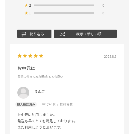
★
2
(0)
★
1
(0)
絞り込み
表示：新しい順
2026.8.3
お中元に
実際に使ってみた感想
:とても良い
りんご
年代:
40代
性別:
男性
購入確認済み
お中元に利用しました。
発送も早くとても満足しております。
また利用しようと思います。