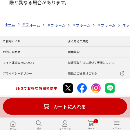
際と異なる場合があります。
ホーム
ギフトストア
お中元・夏ギフト特集 2026
贈る相手から探す
ホーム
ギフトストア
ホーム
ギフトストア
お中元・夏ギフト特集 2026
ホーム
ギフトストア
お中元・夏ギフト特集
ホーム
ネッ
お
贈
ご利用ガイド
よくあるご質問
お問い合わせ
利用規約
サイト運営会社について
特定商取引法に基づく表記について
プライバシーポリシー
商品のご提案はこちら
SNSでお得な情報発信中
カートに入れる
Copyright (C) JAPAN POST Co.,Ltd. All Rights Reserved.
0