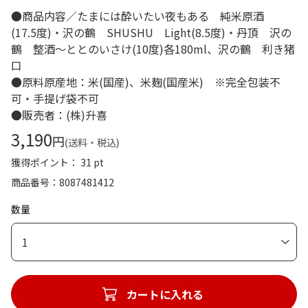
●商品内容／たまには酔いたい夜もある 純米原酒
(17.5度)・沢の鶴 SHUSHU Light(8.5度)・丹頂 沢の
鶴 整酒～ととのいさけ(10度)各180ml、沢の鶴 利き猪
口
●原料原産地：米(国産)、米麹(国産米) ※完全包装不
可・手提げ袋不可
●販売者：(株)升喜
3,190
円
(送料・税込)
獲得ポイント： 31 pt
商品番号
8087481412
数量
1
カートに入れる