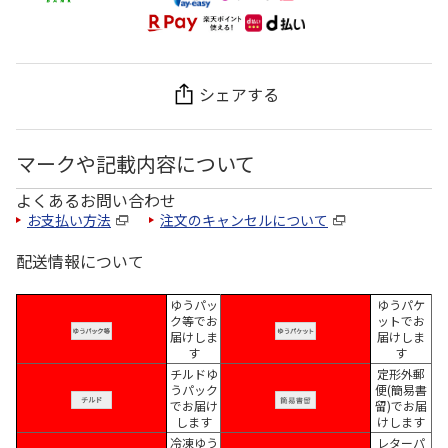
シェアする
マークや記載内容について
よくあるお問い合わせ
お支払い方法
注文のキャンセルについて
配送情報について
ゆうパッ
ゆうパケ
ク等でお
ットでお
届けしま
届けしま
す
す
チルドゆ
定形外郵
うパック
便(簡易書
でお届け
留)でお届
します
けします
冷凍ゆう
レターパ