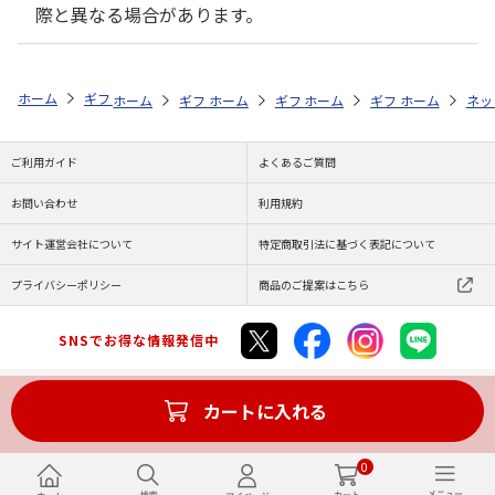
際と異なる場合があります。
ホーム
ギフトストア
お中元・夏ギフト特集 2026
贈る相手から探す
ホーム
ギフトストア
ホーム
ギフトストア
お中元・夏ギフト特集 2026
ホーム
ギフトストア
お中元・夏ギフト特集
ホーム
ネッ
お
贈
ご利用ガイド
よくあるご質問
お問い合わせ
利用規約
サイト運営会社について
特定商取引法に基づく表記について
プライバシーポリシー
商品のご提案はこちら
SNSでお得な情報発信中
カートに入れる
Copyright (C) JAPAN POST Co.,Ltd. All Rights Reserved.
0