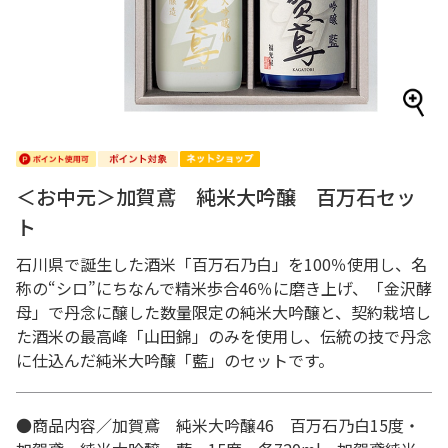
＜お中元＞加賀鳶 純米大吟醸 百万石セッ
ト
石川県で誕生した酒米「百万石乃白」を100％使用し、名
称の“シロ”にちなんで精米歩合46％に磨き上げ、「金沢酵
母」で丹念に醸した数量限定の純米大吟醸と、契約栽培し
た酒米の最高峰「山田錦」のみを使用し、伝統の技で丹念
に仕込んだ純米大吟醸「藍」のセットです。
●商品内容／加賀鳶 純米大吟醸46 百万石乃白15度・