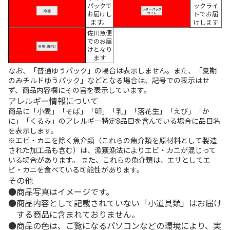
パックで
ックライ
お届けし
トでお届
ます。
けします
佐川急便
でのお届
けとなり
ます
なお、「普通ゆうパック」の場合は表示しません。また、「夏期
のみチルドゆうパック」などとなる場合は、記号での表示はせ
ず、商品内容欄にその旨を表示しています。
アレルギー情報について
商品に「小麦」「そば」「卵」「乳」「落花生」「えび」「か
に」「くるみ」のアレルギー特定8品目を含んでいる場合に品目名
を表示します。
※エビ・カニを除く魚介類（これらの魚介類を原材料として製造
された加工品も含む）は、漁獲漁法によりエビ・カニが混じって
いる場合があります。 また、これらの魚介類は、エサとしてエ
ビ・カニを食べている可能性があります。
その他
商品写真はイメージです。
商品内容として記載されていない「小道具類」はお届け
する商品に含まれておりません。
商品の色は、ご覧になるパソコンなどの環境により、実