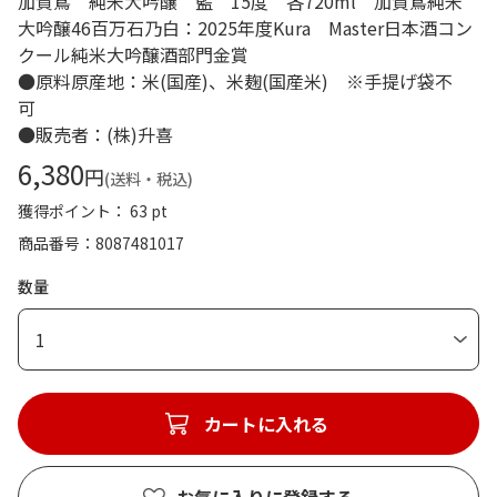
加賀鳶 純米大吟醸 藍 15度 各720ml 加賀鳶純米
大吟醸46百万石乃白：2025年度Kura Master日本酒コン
クール純米大吟醸酒部門金賞
●原料原産地：米(国産)、米麹(国産米) ※手提げ袋不
可
●販売者：(株)升喜
6,380
円
(送料・税込)
獲得ポイント： 63 pt
商品番号
8087481017
数量
1
カートに入れる