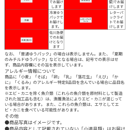
でお届け
留)でお届
します
けします
冷凍ゆう
レターパ
パックで
ックライ
お届けし
トでお届
ます。
けします
佐川急便
でのお届
けとなり
ます
なお、「普通ゆうパック」の場合は表示しません。また、「夏期
のみチルドゆうパック」などとなる場合は、記号での表示はせ
ず、商品内容欄にその旨を表示しています。
アレルギー情報について
商品に「小麦」「そば」「卵」「乳」「落花生」「えび」「か
に」「くるみ」のアレルギー特定8品目を含んでいる場合に品目名
を表示します。
※エビ・カニを除く魚介類（これらの魚介類を原材料として製造
された加工品も含む）は、漁獲漁法によりエビ・カニが混じって
いる場合があります。 また、これらの魚介類は、エサとしてエ
ビ・カニを食べている可能性があります。
その他
商品写真はイメージです。
商品内容として記載されていない「小道具類」はお届け