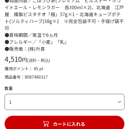
●商品内容／ごほうびあ(プレミアム ピルスナー・ホワ
イトエール・レモンラガー 各300ml×2)、北海道 江戸
屋 燻製ピスタチオ「極」57g×1・北海道キューブポテ
ト(ソルティハーブ)38g×1 ※完全包装不可・手提げ袋不
可
●賞味期間／常温で6ヵ月
●アレルギー／「小麦」「乳」
●販売者：(株)升喜
4,510
円
(送料・税込)
獲得ポイント： 45 pt
商品番号
8087480317
数量
1
カートに入れる