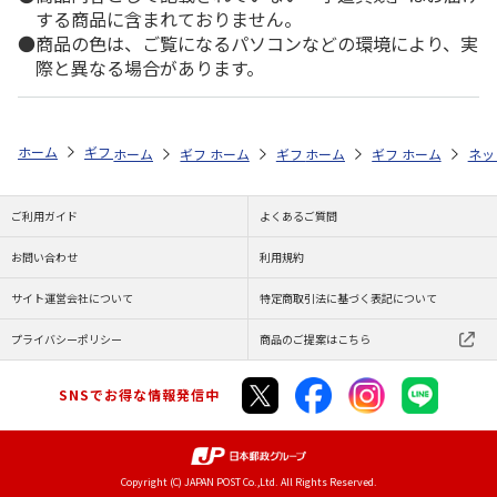
する商品に含まれておりません。
商品の色は、ご覧になるパソコンなどの環境により、実
際と異なる場合があります。
ホーム
ギフトストア
お中元・夏ギフト特集 2026
贈る相手から探す
ホーム
ギフトストア
ホーム
ギフトストア
お中元・夏ギフト特集 2026
ホーム
ギフトストア
お中元・夏ギフト特集
ホーム
ネッ
お
贈
ご利用ガイド
よくあるご質問
お問い合わせ
利用規約
サイト運営会社について
特定商取引法に基づく表記について
プライバシーポリシー
商品のご提案はこちら
SNSでお得な情報発信中
Copyright (C) JAPAN POST Co.,Ltd. All Rights Reserved.