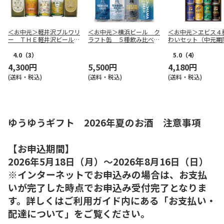
＜お中元＞軽井沢ブルワリ
＜お中元＞横浜ビール ク
＜お中元＞ヱビス４
ー ＴＨＥ軽井沢ビールセ
ラフト缶 ５種飲み比べセ
わいセット（中元期
ットＢ
ット
4.0
（3）
5.0
（4）
4,300円
5,500円
4,180円
(送料・税込)
(送料・税込)
(送料・税込)
ゆうゆうギフト 2026年夏のお酒 注意事項
【お申込期間】
2026年5月18日（月）～2026年8月16日（日）
※インターネットでお申込みの場合は、お支払
いが完了した時点でお申込み受付完了となりま
す。詳しくはご利用ガイド内にある「お支払い・
配達について」をご覧ください。