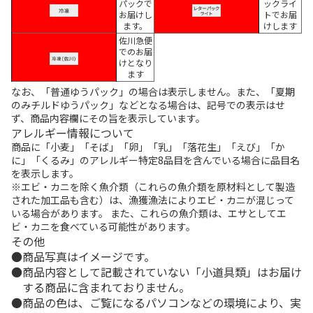
パックで
ックライ
お届けし
トでお届
ます。
けします
佐川急便
でのお届
けとなり
ます
なお、「普通ゆうパック」の場合は表示しません。また、「夏期
のみチルドゆうパック」などとなる場合は、記号での表示はせ
ず、商品内容欄にその旨を表示しています。
アレルギー情報について
商品に「小麦」「そば」「卵」「乳」「落花生」「えび」「か
に」「くるみ」のアレルギー特定8品目を含んでいる場合に品目名
を表示します。
※エビ・カニを除く魚介類（これらの魚介類を原材料として製造
された加工品も含む）は、漁獲漁法によりエビ・カニが混じって
いる場合があります。 また、これらの魚介類は、エサとしてエ
ビ・カニを食べている可能性があります。
その他
商品写真はイメージです。
商品内容として記載されていない「小道具類」はお届け
する商品に含まれておりません。
商品の色は、ご覧になるパソコンなどの環境により、実