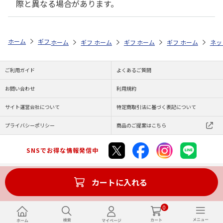
際と異なる場合があります。
ホーム
ギフトストア
お中元・夏ギフト特集 2026
贈る相手から探す
ホーム
ギフトストア
ホーム
ギフトストア
お中元・夏ギフト特集 2026
ホーム
ギフトストア
お中元・夏ギフト特集
ホーム
ネッ
お
贈
ご利用ガイド
よくあるご質問
お問い合わせ
利用規約
サイト運営会社について
特定商取引法に基づく表記について
プライバシーポリシー
商品のご提案はこちら
SNSでお得な情報発信中
カートに入れる
Copyright (C) JAPAN POST Co.,Ltd. All Rights Reserved.
0