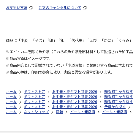
お支払い方法
注文のキャンセルについて
商品に「小麦」「そば」「卵」「乳」「落花生」「えび」「かに」「くるみ」
※エビ・カニを除く魚介類（これらの魚介類を原材料として製造された加工品
※商品写真はイメージです。
※商品内容として記載されていない「小道具類」はお届けする商品に含まれて
※商品の色は、印刷の都合により、実際と異なる場合があります。
ホーム
ギフトストア
お中元・夏ギフト特集 2026
贈る相手から探す
ホーム
ギフトストア
お中元・夏ギフト特集 2026
贈る相手から探す
ホーム
ギフトストア
お中元・夏ギフト特集 2026
贈る相手から探す
ホーム
ギフトストア
お中元・夏ギフト特集 2026
予算から探す
ホーム
ネットショップ
酒類
ビール・発泡酒
ビール・発泡酒