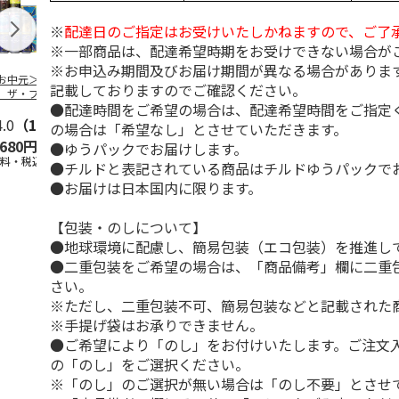
※
配達日のご指定はお受けいたしかねますので、ご了
※一部商品は、配達希望時期をお受けできない場合が
※お申込み期間及びお届け期間が異なる場合がありま
お中元＞サントリ
＜お中元＞アサヒ
シュマッツ「ヴァイ
＜お中元＞ヱ
記載しておりますのでご確認ください。
 ザ・プレミア
アサヒビール５種セ
ツェン缶330ml＆へ
種の味わいセ
●配達時間をご希望の場合は、配達希望時間をご指定
・モルツ ５種セ
ットＡ
レス缶330ml」
…
（中元期限定
トＡ
4.0
（1）
5.0
（5）
5.0
（1）
5.0
（4）
の場合は「希望なし」とさせていただきます。
,680円
3,750円
9,580円
4,180円
●ゆうパックでお届けします。
送料・税込)
(送料・税込)
(送料・税込)
(送料・税込)
●チルドと表記されている商品はチルドゆうパックで
●お届けは日本国内に限ります。
【包装・のしについて】
●地球環境に配慮し、簡易包装（エコ包装）を推進し
●二重包装をご希望の場合は、「商品備考」欄に二重
さい。
※ただし、二重包装不可、簡易包装などと記載された
※手提げ袋はお承りできません。
●ご希望により「のし」をお付けいたします。ご注文
の「のし」をご選択ください。
※「のし」のご選択が無い場合は「のし不要」とさせ