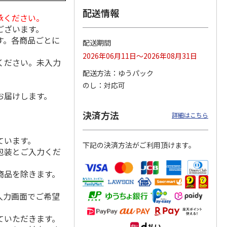
配送情報
承ください。
ございます。
す。各商品ごとに
配送期間
ビス４
＜お中元＞サッポ
＜お中元＞アサヒ
＜お中元＞アサヒス
ット
ロ ヱビスビール缶
スーパードライファ
ーパードライ缶ビー
2026年06月11日～2026年08月31日
ください。未入力
）
セットＡ
ミリーセットＡ
ルセット
4.9
（7）
4.6
（5）
5.0
（5）
配送方法
ゆうパック
3,800円
3,750円
4,730円
のし
対応可
(送料・税込)
(送料・税込)
(送料・税込)
お届けします。
決済方法
詳細はこちら
ています。
下記の決済方法がご利用頂けます。
包装とご入力くだ
商品を除きます。
入力画面でご希望
ていただきます。