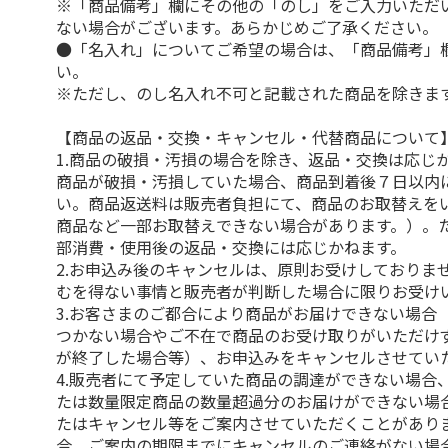
※「商品備考」欄にその他の「のし」をご入力いただ
ない場合がございます。あらかじめご了承ください。
●「名入れ」についてご希望の場合は、「商品備考」
い。
※ただし、のし名入れ不可と記載された商品を除きま
【商品の返品・交換・キャンセル・代替商品について
1.商品の破損・汚損の場合を除き、返品・交換は応じ
商品が破損・汚損していた場合、商品到着後７日以内
い。商品返送料は販売者負担にて、商品のお取替えを
商品など一部お取替えできない場合があります。）。
部消費・使用後の返品・交換には応じかねます。
2.お申込み後のキャンセルは、原則お受けしておりま
むを得ない事情と販売者が判断した場合に限りお受け
3.お客さまのご都合により商品がお届けできない場合
つかない場合やご不在で商品のお受け取りがいただけ
が終了した場合等）、お申込みをキャンセルさせてい
4.販売者にて予定していた商品の調達ができない場合
たは数量限定商品の数量超過分のお届けができない場
たはキャンセル等をご案内させていただくことがあり
合、ご案内の期限までにキャンセルのご連絡がない場