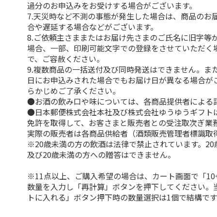
過分のお申込みをお受けする場合がございます。
7.天災時など不測の事態が発生した場合は、商品のお
合や遅延する場合などがございます。
8.ご依頼主さままたはお届け先さまのご氏名に旧字等
場合、一部、印刷可能文字での登録をさせていただく
で、ご容赦ください。
9.複数商品の一括送付及び同時発送はできません。ま
日にお申込みされた場合でもお届け日が異なる場合が
らかじめご了承ください。
●お酒の飲み口や味については、各商品提供者による
●日本郵便株式会社本社及び株式会社ゆうゆうギフト
免許を取得して、お客さまと販売者との受注取次ぎ業
実際の販売者は各商品供給者（酒類販売管理者標識取
※20歳未満の方の飲酒は法律で禁止されています。2
及び20歳未満の方への贈答はできません。
※11点以上、ご購入希望の場合は、カート画面で「10
数量を入力し「再計算」ボタンを押下してください。
トに入れる」ボタン押下時の数量選択は1個で結構です