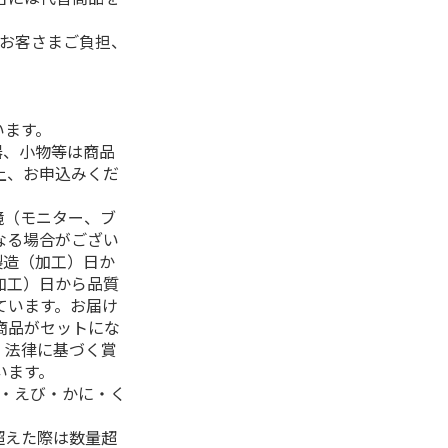
はお客さまご負担、
います。
器、小物等は商品
上、お申込みくだ
境（モニター、ブ
なる場合がござい
製造（加工）日か
加工）日から品質
ています。お届け
商品がセットにな
、法律に基づく賞
います。
生・えび・かに・く
超えた際は数量超