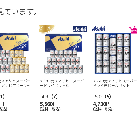
見ています。
元＞アサヒスーパー
＜お中元＞アサヒ スーパ
＜お中元＞アサヒスーパー
・アサヒ生ビールダ
ードライセットＣ
ドライ缶ビールセット
ット
1）
4.9
（7）
5.0
（5）
0円
5,560円
4,730円
税込)
(送料・税込)
(送料・税込)