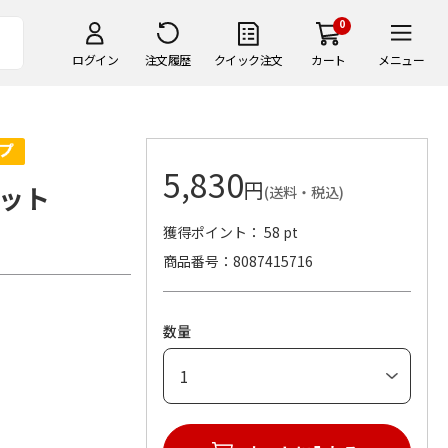
0
ログイン
注文履歴
クイック注文
カート
メニュー
5,830
円
ット
(送料・税込)
獲得ポイント： 58 pt
商品番号
8087415716
数量