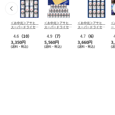
＜お中元＞アサヒ
＜お中元＞アサヒ
＜お中元＞アサヒ
＜
スーパードライセッ
スーパードライセッ
スーパードライセッ
ー
トＤ
トＣ
トＡ
ム
4.6
（10）
4.9
（7）
4.7
（6）
ッ
3,350円
5,560円
3,660円
3
(送料・税込)
(送料・税込)
(送料・税込)
(