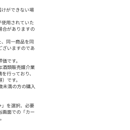
届けができない場
が使用されていた
場合がありますの
た、同一商品を同
ございますのであ
評価です。
は酒類販売媒介業
務を行っており、
得）です。
0歳未満の方の購入
+」を選択、必要
当画面での「カー
。