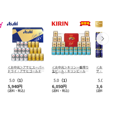
＜お中元＞アサヒスーパー
＜お中元＞キリン一番搾り
＜お中元＞
ドライ・アサヒゴールドダ
生ビール・キリンビール晴
ザ・プレミ
ブルセット
れ風２種セ
…
ビ－ルセッ
5.0
（1）
5.0
（1）
5.0
（2）
5,940円
6,050円
3,680円
(送料・税込)
(送料・税込)
(送料・税込)