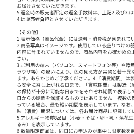
お届けさせていただきます。
5.返金時の販売者所定の返金手数料は、上記2.及び3.
4.は販売者負担とさせていただきます。
【その他】
1.表示価格（商品代金）には送料・消費税が含まれて
2.商品写真はイメージです。使用している盛りつけの
内容に含まれていませんので、商品内容をお確かめの
さい。
3.ご利用の端末（パソコン、スマートフォン等）や環
ラウザ等）の違いにより、色の見え方が実物と若干異
ます。あらかじめご了承ください。4.「消費期間」は
ら安全に召し上がれる日まで、「賞味期間」は製造（
の保持が十分に可能な日までをそれぞれ期間で表示し
日からの期間を保証するものではありません。複数の
っている場合、最も短い期間を表示しています。なお
味（消費）期限については、各お届け商品に記載して
5.アレルギー物質8品目（小麦・そば・卵・乳・落花
るみ）を表示しています。
6.数量限定商品は、同日にお申込みが集中し限定数を