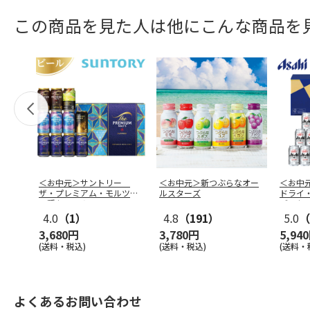
この商品を見た人は他にこんな商品を
＜お中元＞サントリー
＜お中元＞新つぶらなオー
＜お中
ザ・プレミアム・モルツ
ルスターズ
ドライ
５種セットＡ
ブルセ
4.0
（1）
4.8
（191）
5.0
（
3,680円
3,780円
5,94
(送料・税込)
(送料・税込)
(送料・
よくあるお問い合わせ