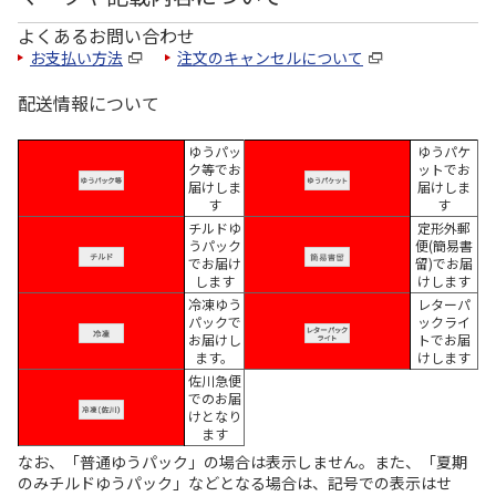
よくあるお問い合わせ
お支払い方法
注文のキャンセルについて
配送情報について
ゆうパッ
ゆうパケ
ク等でお
ットでお
届けしま
届けしま
す
す
チルドゆ
定形外郵
うパック
便(簡易書
でお届け
留)でお届
します
けします
冷凍ゆう
レターパ
パックで
ックライ
お届けし
トでお届
ます。
けします
佐川急便
でのお届
けとなり
ます
なお、「普通ゆうパック」の場合は表示しません。また、「夏期
のみチルドゆうパック」などとなる場合は、記号での表示はせ