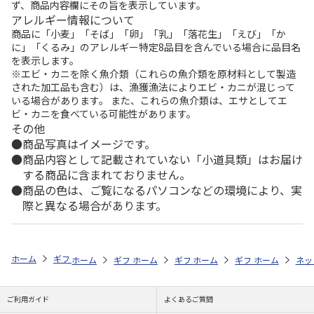
ず、商品内容欄にその旨を表示しています。
アレルギー情報について
商品に「小麦」「そば」「卵」「乳」「落花生」「えび」「か
に」「くるみ」のアレルギー特定8品目を含んでいる場合に品目名
を表示します。
※エビ・カニを除く魚介類（これらの魚介類を原材料として製造
された加工品も含む）は、漁獲漁法によりエビ・カニが混じって
いる場合があります。 また、これらの魚介類は、エサとしてエ
ビ・カニを食べている可能性があります。
その他
商品写真はイメージです。
商品内容として記載されていない「小道具類」はお届け
する商品に含まれておりません。
商品の色は、ご覧になるパソコンなどの環境により、実
際と異なる場合があります。
ホーム
ギフトストア
お中元・夏ギフト特集 2026
贈る相手から探す
ホーム
ギフトストア
ホーム
ギフトストア
お中元・夏ギフト特集 2026
ホーム
ギフトストア
お中元・夏ギフト特集
ホーム
ネッ
お
贈
ご利用ガイド
よくあるご質問