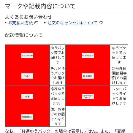
マークや記載内容について
よくあるお問い合わせ
お支払い方法
注文のキャンセルについて
配送情報について
ゆうパッ
ゆうパケ
ク等でお
ットでお
届けしま
届けしま
す
す
チルドゆ
定形外郵
うパック
便(簡易書
でお届け
留)でお届
します
けします
冷凍ゆう
レターパ
パックで
ックライ
お届けし
トでお届
ます。
けします
佐川急便
でのお届
けとなり
ます
なお、「普通ゆうパック」の場合は表示しません。また、「夏期