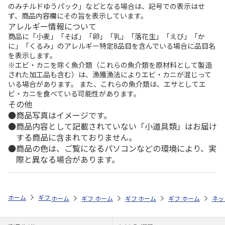
のみチルドゆうパック」などとなる場合は、記号での表示はせ
ず、商品内容欄にその旨を表示しています。
アレルギー情報について
商品に「小麦」「そば」「卵」「乳」「落花生」「えび」「か
に」「くるみ」のアレルギー特定8品目を含んでいる場合に品目名
を表示します。
※エビ・カニを除く魚介類（これらの魚介類を原材料として製造
された加工品も含む）は、漁獲漁法によりエビ・カニが混じって
いる場合があります。 また、これらの魚介類は、エサとしてエ
ビ・カニを食べている可能性があります。
その他
商品写真はイメージです。
商品内容として記載されていない「小道具類」はお届け
する商品に含まれておりません。
商品の色は、ご覧になるパソコンなどの環境により、実
際と異なる場合があります。
ホーム
ギフトストア
お中元・夏ギフト特集 2026
贈る相手から探す
ホーム
ギフトストア
ホーム
ギフトストア
お中元・夏ギフト特集 2026
ホーム
ギフトストア
お中元・夏ギフト特集
ホーム
ネッ
お
贈