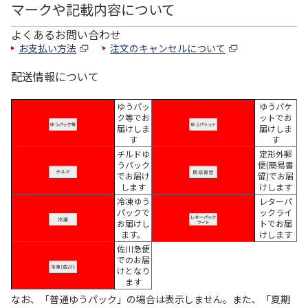
マークや記載内容について
よくあるお問い合わせ
お支払い方法
注文のキャンセルについて
配送情報について
ゆうパッ
ゆうパケ
ク等でお
ットでお
届けしま
届けしま
す
す
チルドゆ
定形外郵
うパック
便(簡易書
でお届け
留)でお届
します
けします
冷凍ゆう
レターパ
パックで
ックライ
お届けし
トでお届
ます。
けします
佐川急便
でのお届
けとなり
ます
なお、「普通ゆうパック」の場合は表示しません。また、「夏期