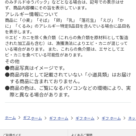
のみチルドゆうパック」などとなる場合は、記号での表示はせ
ず、商品内容欄にその旨を表示しています。
アレルギー情報について
商品に「小麦」「そば」「卵」「乳」「落花生」「えび」「か
に」「くるみ」のアレルギー特定8品目を含んでいる場合に品目名
を表示します。
※エビ・カニを除く魚介類（これらの魚介類を原材料として製造
された加工品も含む）は、漁獲漁法によりエビ・カニが混じって
いる場合があります。 また、これらの魚介類は、エサとしてエ
ビ・カニを食べている可能性があります。
その他
商品写真はイメージです。
商品内容として記載されていない「小道具類」はお届け
する商品に含まれておりません。
商品の色は、ご覧になるパソコンなどの環境により、実
際と異なる場合があります。
ホーム
ギフトストア
お中元・夏ギフト特集 2026
贈る相手から探す
ホーム
ギフトストア
ホーム
ギフトストア
お中元・夏ギフト特集 2026
ホーム
ギフトストア
お中元・夏ギフト特集
ホーム
ネッ
お
贈
ご利用ガイド
よくあるご質問