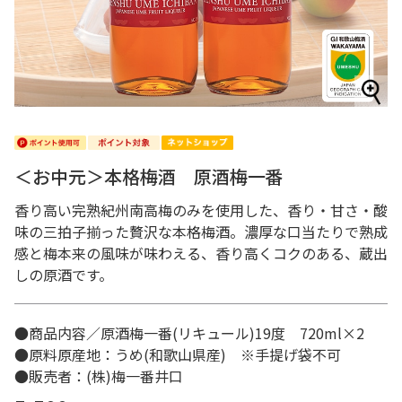
＜お中元＞本格梅酒 原酒梅一番
香り高い完熟紀州南高梅のみを使用した、香り・甘さ・酸
味の三拍子揃った贅沢な本格梅酒。濃厚な口当たりで熟成
感と梅本来の風味が味わえる、香り高くコクのある、蔵出
しの原酒です。
●商品内容／原酒梅一番(リキュール)19度 720ml×2
●原料原産地：うめ(和歌山県産) ※手提げ袋不可
●販売者：(株)梅一番井口