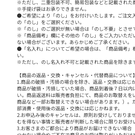
※ただし、二重包装不可、簡易包装などと記載された
※手提げ袋はお承りできません。
●ご希望により「のし」をお付けいたします。ご注文
の「のし」をご選択ください。
※「のし」のご選択が無い場合は「のし不要」とさせ
※「商品備考」欄にその他の「のし」をご入力いただ
ない場合がございます。あらかじめご了承ください。
●「名入れ」についてご希望の場合は、「商品備考」
い。
※ただし、のし名入れ不可と記載された商品を除きま
【商品の返品・交換・キャンセル・代替商品について
1.商品の破損・汚損の場合を除き、返品・交換は応じ
商品が破損・汚損していた場合、商品到着後７日以内
い。商品返送料は販売者負担にて、商品のお取替えを
商品など一部お取替えできない場合があります。）。
部消費・使用後の返品・交換には応じかねます。
2.お申込み後のキャンセルは、原則お受けしておりま
むを得ない事情と販売者が判断した場合に限りお受け
3.お客さまのご都合により商品がお届けできない場合
つかない場合やご不在で商品のお受け取りがいただけ