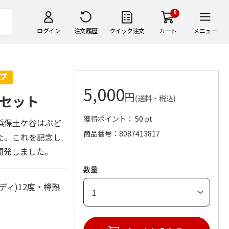
0
ログイン
注文履歴
クイック注文
カート
メニュー
5,000
円
セット
(送料・税込)
獲得ポイント： 50 pt
浜保土ケ谷はぶど
商品番号
8087413817
た。これを記念し
開発しました。
数量
ィ)12度・樽熟