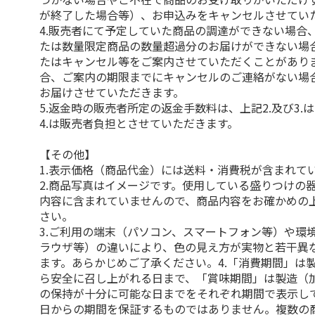
が終了した場合等）、お申込みをキャンセルさせてい
4.販売者にて予定していた商品の調達ができない場合
たは数量限定商品の数量超過分のお届けができない場
たはキャンセル等をご案内させていただくことがあり
合、ご案内の期限までにキャンセルのご連絡がない場
お届けさせていただきます。
5.返金時の販売者所定の返金手数料は、上記2.及び3.
4.は販売者負担とさせていただきます。
【その他】
1.表示価格（商品代金）には送料・消費税が含まれて
2.商品写真はイメージです。使用している盛りつけの
内容に含まれていませんので、商品内容をお確かめの
さい。
3.ご利用の端末（パソコン、スマートフォン等）や環
ラウザ等）の違いにより、色の見え方が実物と若干異
ます。あらかじめご了承ください。4.「消費期間」は
ら安全に召し上がれる日まで、「賞味期間」は製造（
の保持が十分に可能な日までをそれぞれ期間で表示し
日からの期間を保証するものではありません。複数の