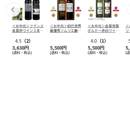
＜お中元＞フランス
＜お中元＞初代世界
＜お中元＞金賞受賞
＜
金賞赤ワイン２本セ
最優秀ソムリエ厳選
ボルドー赤白ワイン
リ
ット
ボルドーワインセッ
セット
マ
4.5
（2）
ト
4.0
（1）
ー
3,630円
5,500円
5,500円
5
(送料・税込)
(送料・税込)
(送料・税込)
(