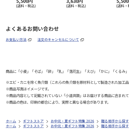
5,500円
3,630円
5,50
(送料・税込)
(送料・税込)
(送料・
よくあるお問い合わせ
お支払い方法
注文のキャンセルについて
商品に「小麦」「そば」「卵」「乳」「落花生」「えび」「かに」「くるみ」
※エビ・カニを除く魚介類（これらの魚介類を原材料として製造された加工品
※商品写真はイメージです。
※商品内容として記載されていない「小道具類」はお届けする商品に含まれて
※商品の色は、印刷の都合により、実際と異なる場合があります。
ホーム
ギフトストア
お中元・夏ギフト特集 2026
贈る相手から探す
ホーム
ギフトストア
お中元・夏ギフト特集 2026
贈る相手から探す