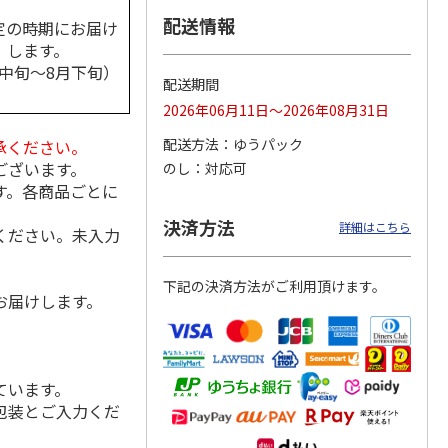
配送情報
定の時期にお届け
します。
月中旬～8月下旬）
配送期間
酒飲み
＜お中元＞高級梅酒
＜お中元＞チョーヤ
＜お中元＞魅惑のブ
ト
ギフト！手もぎ梅の
梅酒 ザ・チョー
ルガリアワイン リ
2026年06月11日～2026年08月31日
梅酒
ヤ ギフトエディシ
ュボフ赤白セット
ョン
5.0
（1）
配送方法
ゆうパック
承ください。
4,730円
4,500円
3,410円
ございます。
のし
対応可
(送料・税込)
(送料・税込)
(送料・税込)
す。各商品ごとに
決済方法
詳細はこちら
ください。未入力
下記の決済方法がご利用頂けます。
お届けします。
ています。
包装とご入力くだ