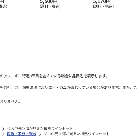
0円
5,500円
5,170円
税込)
(送料・税込)
(送料・税込)
のアレルギー特定8品目を含んでいる場合に品目名を表示します。
も含む）は、漁獲漁法によりエビ・カニが混じっている場合があります。また、こ
おりません。
＜お中元＞海が見えた樽熟ワインセット
両親・家族・親戚
＜お中元＞海が見えた樽熟ワインセット