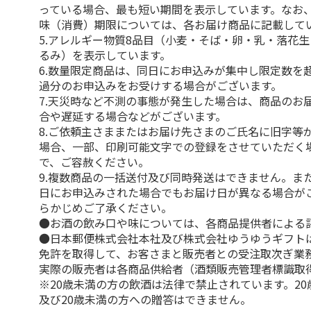
っている場合、最も短い期間を表示しています。なお
味（消費）期限については、各お届け商品に記載して
5.アレルギー物質8品目（小麦・そば・卵・乳・落花
るみ）を表示しています。
6.数量限定商品は、同日にお申込みが集中し限定数を
過分のお申込みをお受けする場合がございます。
7.天災時など不測の事態が発生した場合は、商品のお
合や遅延する場合などがございます。
8.ご依頼主さままたはお届け先さまのご氏名に旧字等
場合、一部、印刷可能文字での登録をさせていただく
で、ご容赦ください。
9.複数商品の一括送付及び同時発送はできません。ま
日にお申込みされた場合でもお届け日が異なる場合が
らかじめご了承ください。
●お酒の飲み口や味については、各商品提供者による
●日本郵便株式会社本社及び株式会社ゆうゆうギフト
免許を取得して、お客さまと販売者との受注取次ぎ業
実際の販売者は各商品供給者（酒類販売管理者標識取
※20歳未満の方の飲酒は法律で禁止されています。2
及び20歳未満の方への贈答はできません。