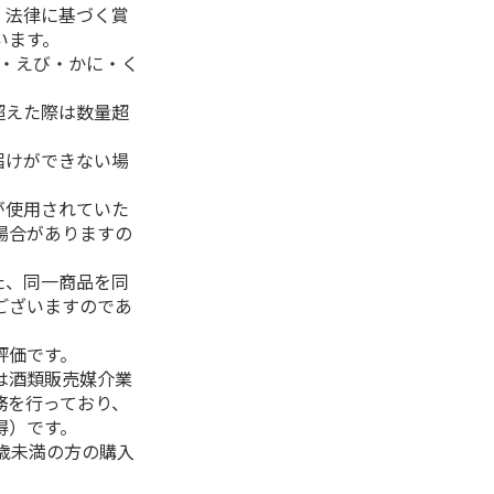
、法律に基づく賞
います。
生・えび・かに・く
超えた際は数量超
届けができない場
が使用されていた
場合がありますの
た、同一商品を同
ございますのであ
評価です。
は酒類販売媒介業
務を行っており、
得）です。
0歳未満の方の購入