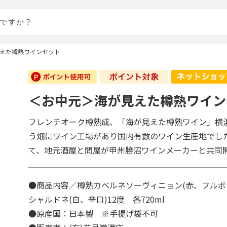
えた樽熟ワインセット
＜お中元＞海が見えた樽熟ワイン
フレンチオーク樽熟成、「海が見えた樽熟ワイン」横
う畑にワイン工場があり国内有数のワイン生産地でし
て、地元酒屋と問屋が甲州勝沼ワインメーカーと共同
●商品内容／樽熟カベルネソーヴィニョン(赤、フルボデ
シャルドネ(白、辛口)12度 各720ml
●原産国：日本製 ※手提げ袋不可