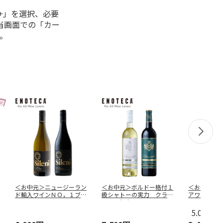
+」を選択、必要
当画面での「カー
。
＜お中元＞ニュージーラン
＜お中元＞ボルドー格付１
＜お中元＞
ド輸入ワインＮＯ，１ブラ
級シャトーの実力 クラレ
アワイン 
ンド シレ
…
ンドル紅白
…
ット
5.0
（1）