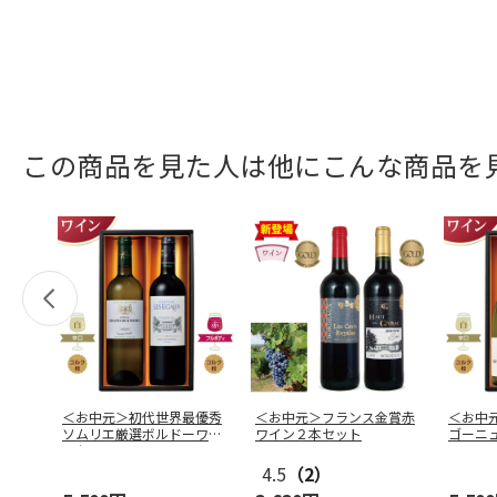
この商品を見た人は他にこんな商品を
＜お中元＞初代世界最優秀
＜お中元＞フランス金賞赤
＜お中
ソムリエ厳選ボルドーワイ
ワイン２本セット
ゴーニ
ンセット
ト
4.5
（2）