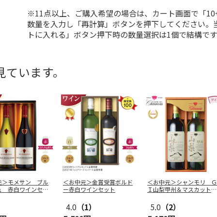
※11点以上、ご購入希望の場合は、カート画面で「10
数量を入力し「再計算」ボタンを押下してください。
トに入れる」ボタン押下時の数量選択は1個で結構です
見ています。
元＞モメサン ブル
＜お中元＞金賞受賞ボルド
＜お中元＞シャンモリ Ｇ
ュ 赤白ワインセッ
ー赤白ワインセット
Ｉ山梨甲州＆マスカット・
ベーリーＡ
…
4.0
（1）
5.0
（2）