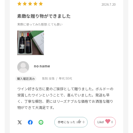
2026.7.20
素敵な贈り物ができました
実際に使ってみた感想
:とても良い
no name
性別:
女性
年代:
50代
購入確認済み
ワイン好きな方に夏のご挨拶として贈りました。ボルドーの
受賞したワインということで、喜んでいました。発送も早
く、丁寧な梱包、更にはリーズナブルな価格でお洒落な贈り
物ができて大満足です。
参考になった
0
Like!
0