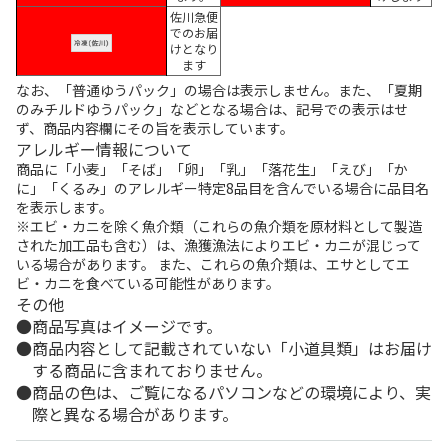
佐川急便
でのお届
けとなり
ます
なお、「普通ゆうパック」の場合は表示しません。また、「夏期
のみチルドゆうパック」などとなる場合は、記号での表示はせ
ず、商品内容欄にその旨を表示しています。
アレルギー情報について
商品に「小麦」「そば」「卵」「乳」「落花生」「えび」「か
に」「くるみ」のアレルギー特定8品目を含んでいる場合に品目名
を表示します。
※エビ・カニを除く魚介類（これらの魚介類を原材料として製造
された加工品も含む）は、漁獲漁法によりエビ・カニが混じって
いる場合があります。 また、これらの魚介類は、エサとしてエ
ビ・カニを食べている可能性があります。
その他
商品写真はイメージです。
商品内容として記載されていない「小道具類」はお届け
する商品に含まれておりません。
商品の色は、ご覧になるパソコンなどの環境により、実
際と異なる場合があります。