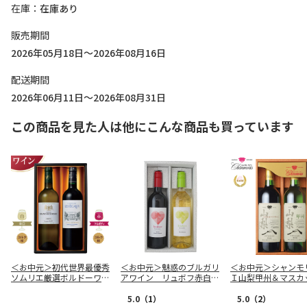
在庫
在庫あり
販売期間
2026年05月18日～2026年08月16日
配送期間
2026年06月11日～2026年08月31日
この商品を見た人は他にこんな商品も買っています
＜お中元＞初代世界最優秀
＜お中元＞魅惑のブルガリ
＜お中元＞シャンモ
ソムリエ厳選ボルドーワイ
アワイン リュボフ赤白セ
Ｉ山梨甲州＆マスカ
ンセット
ット
ベーリーＡ セット
5.0
（1）
5.0
（2）