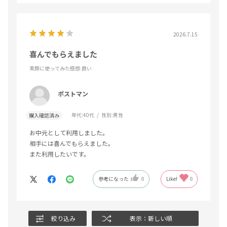
2026.7.15
喜んでもらえました
実際に使ってみた感想
:良い
ポストマン
年代:
40代
性別:
男性
購入確認済み
お中元として利用しました。
相手には喜んでもらえました。
また利用したいです。
参考になった
0
Like!
0
絞り込み
表示：新しい順