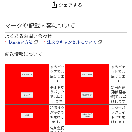
シェアする
マークや記載内容について
よくあるお問い合わせ
お支払い方法
注文のキャンセルについて
配送情報について
ゆうパッ
ゆうパケ
ク等でお
ットでお
届けしま
届けしま
す
す
チルドゆ
定形外郵
うパック
便(簡易書
でお届け
留)でお届
します
けします
冷凍ゆう
レターパ
パックで
ックライ
お届けし
トでお届
ます。
けします
佐川急便