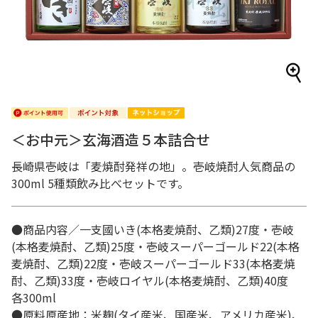
＜お中元＞玄海酒造５本詰合せ
長崎県壱岐は「麦焼酎発祥の地」。壱岐焼酎人気商品の
300ml 5種類飲み比べセットです。
●商品内容／一支國いき(本格麦焼酎、乙類)27度・壱岐
(本格麦焼酎、乙類)25度・壱岐スーパーゴールド22(本格
麦焼酎、乙類)22度・壱岐スーパーゴールド33(本格麦焼
酎、乙類)33度・壱岐ロイヤル(本格麦焼酎、乙類)40度
各300ml
●原料原産地：米麹(タイ産米、国産米、アメリカ産米)、