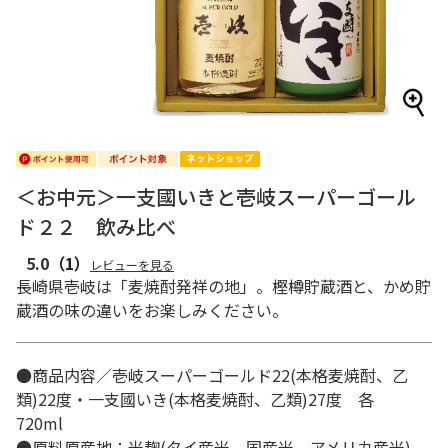
＜お中元＞一支國いきと壱岐スーパーゴール
ド２２ 飲み比べ
5.0
（1）
レビューを見る
長崎県壱岐は「麦焼酎発祥の地」。樫樽貯蔵酒と、かめ貯
蔵酒の味の違いをお楽しみください。
●商品内容／壱岐スーパーゴールド22(本格麦焼酎、乙
類)22度・一支國いき(本格麦焼酎、乙類)27度 各
720ml
●原料原産地：米麹(タイ産米、国産米、アメリカ産米)、